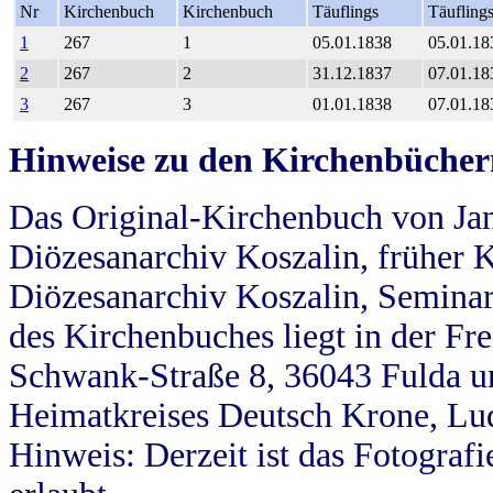
Nr
Kirchenbuch
Kirchenbuch
Täuflings
Täufling
1
267
1
05.01.1838
05.01.18
2
267
2
31.12.1837
07.01.18
3
267
3
01.01.1838
07.01.18
Hinweise zu den Kirchenbücher
Das Original-Kirchenbuch von Jan
Diözesanarchiv Koszalin, früher Kö
Diözesanarchiv Koszalin, Seminar
des Kirchenbuches liegt in der Fr
Schwank-Straße 8, 36043 Fulda u
Heimatkreises Deutsch Krone, Lu
Hinweis: Derzeit ist das Fotograf