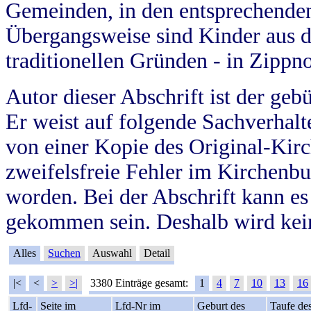
Gemeinden, in den entsprechende
Übergangsweise sind Kinder aus 
traditionellen Gründen - in Zippn
Autor dieser Abschrift ist der geb
Er weist auf folgende Sachverhalte
von einer Kopie des Original-Kirc
zweifelsfreie Fehler im Kirchenbuc
worden. Bei der Abschrift kann e
gekommen sein. Deshalb wird kein
Alles
Suchen
Auswahl
Detail
|<
<
>
>|
3380 Einträge gesamt:
1
4
7
10
13
16
Lfd-
Seite im
Lfd-Nr im
Geburt des
Taufe de