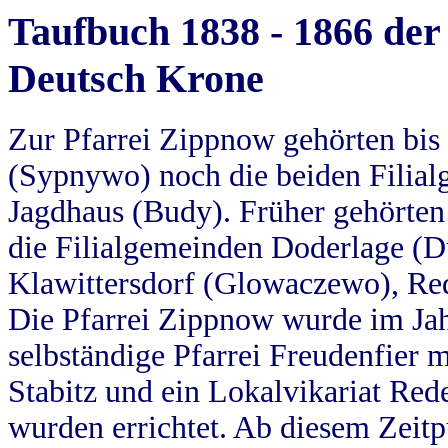
Taufbuch 1838 - 1866 der
Deutsch Krone
Zur Pfarrei Zippnow gehörten bi
(Sypnywo) noch die beiden Filial
Jagdhaus (Budy). Früher gehörten 
die Filialgemeinden Doderlage (D
Klawittersdorf (Glowaczewo), Red
Die Pfarrei Zippnow wurde im Jah
selbständige Pfarrei Freudenfier m
Stabitz und ein Lokalvikariat Red
wurden errichtet. Ab diesem Zeitp