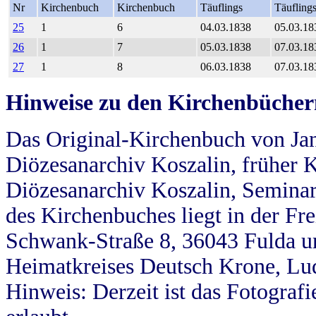
Nr
Kirchenbuch
Kirchenbuch
Täuflings
Täufling
25
1
6
04.03.1838
05.03.18
26
1
7
05.03.1838
07.03.18
27
1
8
06.03.1838
07.03.18
Hinweise zu den Kirchenbücher
Das Original-Kirchenbuch von Jan
Diözesanarchiv Koszalin, früher Kö
Diözesanarchiv Koszalin, Seminar
des Kirchenbuches liegt in der Fr
Schwank-Straße 8, 36043 Fulda u
Heimatkreises Deutsch Krone, Lu
Hinweis: Derzeit ist das Fotograf