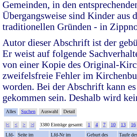
Gemeinden, in den entsprechende
Übergangsweise sind Kinder aus 
traditionellen Gründen - in Zippn
Autor dieser Abschrift ist der geb
Er weist auf folgende Sachverhalte
von einer Kopie des Original-Kirc
zweifelsfreie Fehler im Kirchenbuc
worden. Bei der Abschrift kann e
gekommen sein. Deshalb wird kein
Alles
Suchen
Auswahl
Detail
|<
<
>
>|
3380 Einträge gesamt:
1
4
7
10
13
16
Lfd-
Seite im
Lfd-Nr im
Geburt des
Taufe de