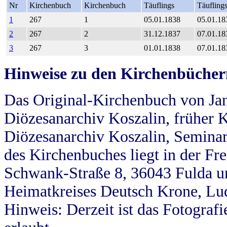
Nr
Kirchenbuch
Kirchenbuch
Täuflings
Täufling
1
267
1
05.01.1838
05.01.18
2
267
2
31.12.1837
07.01.18
3
267
3
01.01.1838
07.01.18
Hinweise zu den Kirchenbücher
Das Original-Kirchenbuch von Jan
Diözesanarchiv Koszalin, früher Kö
Diözesanarchiv Koszalin, Seminar
des Kirchenbuches liegt in der Fr
Schwank-Straße 8, 36043 Fulda u
Heimatkreises Deutsch Krone, Lu
Hinweis: Derzeit ist das Fotograf