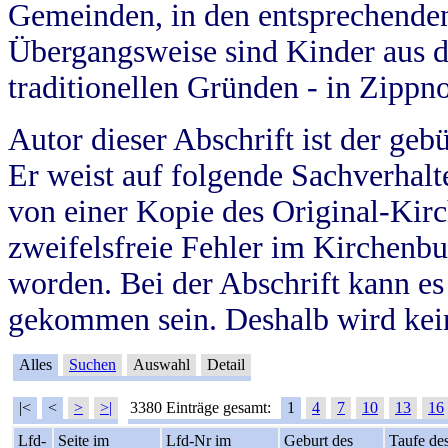
Gemeinden, in den entsprechende
Übergangsweise sind Kinder aus 
traditionellen Gründen - in Zippn
Autor dieser Abschrift ist der geb
Er weist auf folgende Sachverhalte
von einer Kopie des Original-Kirc
zweifelsfreie Fehler im Kirchenbuc
worden. Bei der Abschrift kann e
gekommen sein. Deshalb wird kein
Alles
Suchen
Auswahl
Detail
|<
<
>
>|
3380 Einträge gesamt:
1
4
7
10
13
16
Lfd-
Seite im
Lfd-Nr im
Geburt des
Taufe de