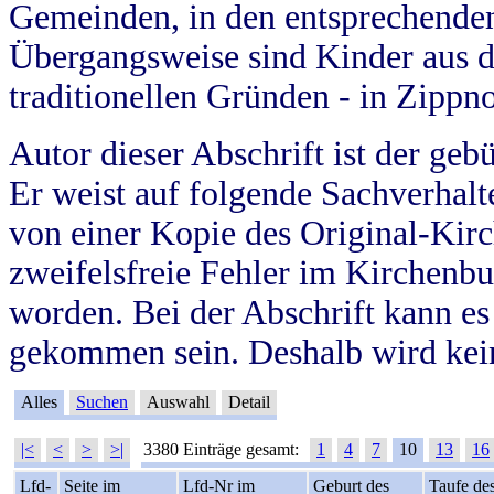
Gemeinden, in den entsprechende
Übergangsweise sind Kinder aus 
traditionellen Gründen - in Zippn
Autor dieser Abschrift ist der geb
Er weist auf folgende Sachverhalte
von einer Kopie des Original-Kirc
zweifelsfreie Fehler im Kirchenbuc
worden. Bei der Abschrift kann e
gekommen sein. Deshalb wird kein
Alles
Suchen
Auswahl
Detail
|<
<
>
>|
3380 Einträge gesamt:
1
4
7
10
13
16
Lfd-
Seite im
Lfd-Nr im
Geburt des
Taufe de