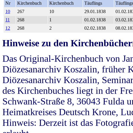
Nr
Kirchenbuch
Kirchenbuch
Täuflings
Täufling
10
267
10
29.01.1838
01.02.18
11
268
1
01.02.1838
03.02.18
12
268
2
02.02.1838
08.02.18
Hinweise zu den Kirchenbücher
Das Original-Kirchenbuch von Jan
Diözesanarchiv Koszalin, früher Kö
Diözesanarchiv Koszalin, Seminar
des Kirchenbuches liegt in der Fr
Schwank-Straße 8, 36043 Fulda u
Heimatkreises Deutsch Krone, Lu
Hinweis: Derzeit ist das Fotograf