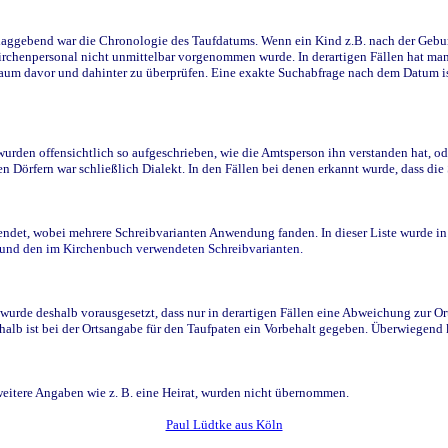
ggebend war die Chronologie des Taufdatums. Wenn ein Kind z.B. nach der Geburt 
rchenpersonal nicht unmittelbar vorgenommen wurde. In derartigen Fällen hat man d
raum davor und dahinter zu überprüfen. Eine exakte Suchabfrage nach dem Datum i
den offensichtlich so aufgeschrieben, wie die Amtsperson ihn verstanden hat, ode
n Dörfern war schließlich Dialekt. In den Fällen bei denen erkannt wurde, dass di
t, wobei mehrere Schreibvarianten Anwendung fanden. In dieser Liste wurde in de
n und den im Kirchenbuch verwendeten Schreibvarianten.
wurde deshalb vorausgesetzt, dass nur in derartigen Fällen eine Abweichung zur O
eshalb ist bei der Ortsangabe für den Taufpaten ein Vorbehalt gegeben. Überwiegen
weitere Angaben wie z. B. eine Heirat, wurden nicht übernommen.
Paul Lüdtke aus Köln