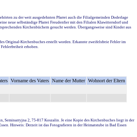
ehörten zu der weit ausgedehnten Pfarrei auch die Filialgemeinden Doderlage
ine neue selbständige Pfarrei Freudenfier mit den Filialen Klawittersdorf und
 entsprechenden Kirchenbüchern gesucht werden. Übergangsweise sind Kinder aus
des Original-Kirchenbuches erstellt worden. Erkannte zweifelsfreie Fehler im
Fehlerfreiheit erhoben.
ters
Vorname des Vaters
Name der Mutter
Wohnort der Eltern
in, Seminarryjna 2, 75-817 Koszalin. Je eine Kopie des Kirchenbuches liegt in der
en. Hinweis: Derzeit ist das Fotografieren in der Heimatstube in Bad Essen