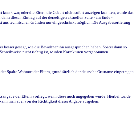
krank war, oder die Eltern die Geburt nicht sofort anzeigen konnten, wurde das
ann diesen Eintrag auf der derzeitigen aktuellen Seite - am Ende -
st aus technischen Gründen nur eingeschränkt möglich. Die Ausgabesortierung
r besser gesagt, wie die Bewohner ihn ausgesprochen haben. Später dann so
e Schreibweise nicht richtig ist, wurden Korrekturen vorgenommen.
r Spalte Wohnort der Eltern, grundsätzlich der deutsche Ortsname eingetragen.
rtsangabe der Eltern vorliegt, wenn diese auch angegeben wurde. Hierbei wurde
d kann man aber von der Richtigkeit dieser Angabe ausgehen.