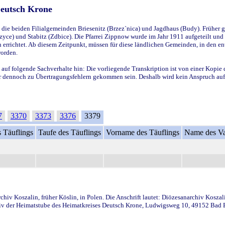
Deutsch Krone
ie beiden Filialgemeinden Briesenitz (Brzez`nica) und Jagdhaus (Budy). Früher g
yce) und Stabitz (Zdbice). Die Pfarrei Zippnow wurde im Jahr 1911 aufgeteilt und e
en errichtet. Ab diesem Zeitpunkt, müssen für diese ländlichen Gemeinden, in den
worden.
 auf folgende Sachverhalte hin: Die vorliegende Transkription ist von einer Kopie 
aber dennoch zu Übertragungsfehlern gekommen sein. Deshalb wird kein Anspruch auf 
7
3370
3373
3376
3379
 Täuflings
Taufe des Täuflings
Vorname des Täuflings
Name des Va
iv Koszalin, früher Köslin, in Polen. Die Anschrift lautet: Diözesanarchiv Koszal
v der Heimatstube des Heimatkreises Deutsch Krone, Ludwigsweg 10, 49152 Bad Ess