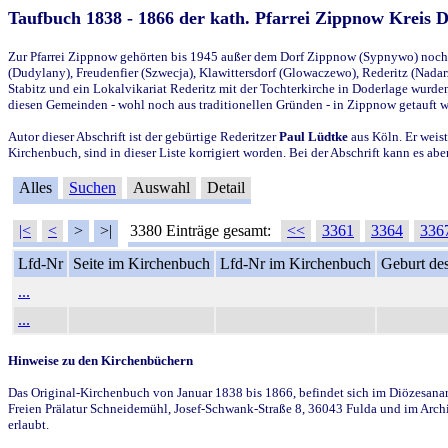
Taufbuch 1838 - 1866 der kath. Pfarrei Zippnow Kreis 
Zur Pfarrei Zippnow gehörten bis 1945 außer dem Dorf Zippnow (Sypnywo) noch d
(Dudylany), Freudenfier (Szwecja), Klawittersdorf (Glowaczewo), Rederitz (Nadarz
Stabitz und ein Lokalvikariat Rederitz mit der Tochterkirche in Doderlage wurd
diesen Gemeinden - wohl noch aus traditionellen Gründen - in Zippnow getauft 
Autor dieser Abschrift ist der gebürtige Rederitzer
Paul Lüdtke
aus Köln. Er weist
Kirchenbuch, sind in dieser Liste korrigiert worden. Bei der Abschrift kann es 
Alles
Suchen
Auswahl
Detail
|<
<
>
>|
3380 Einträge gesamt:
<<
3361
3364
336
Lfd-Nr
Seite im Kirchenbuch
Lfd-Nr im Kirchenbuch
Geburt des
...
...
Hinweise zu den Kirchenbüchern
Das Original-Kirchenbuch von Januar 1838 bis 1866, befindet sich im Diözesanarch
Freien Prälatur Schneidemühl, Josef-Schwank-Straße 8, 36043 Fulda und im Archi
erlaubt.