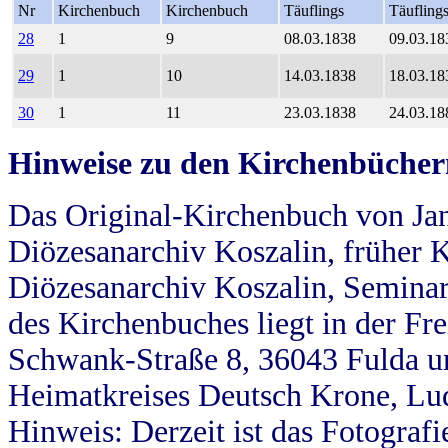
Nr
Kirchenbuch
Kirchenbuch
Täuflings
Täufling
28
1
9
08.03.1838
09.03.18
29
1
10
14.03.1838
18.03.18
30
1
11
23.03.1838
24.03.18
Hinweise zu den Kirchenbücher
Das Original-Kirchenbuch von Jan
Diözesanarchiv Koszalin, früher Kö
Diözesanarchiv Koszalin, Seminar
des Kirchenbuches liegt in der Fr
Schwank-Straße 8, 36043 Fulda u
Heimatkreises Deutsch Krone, Lu
Hinweis: Derzeit ist das Fotograf