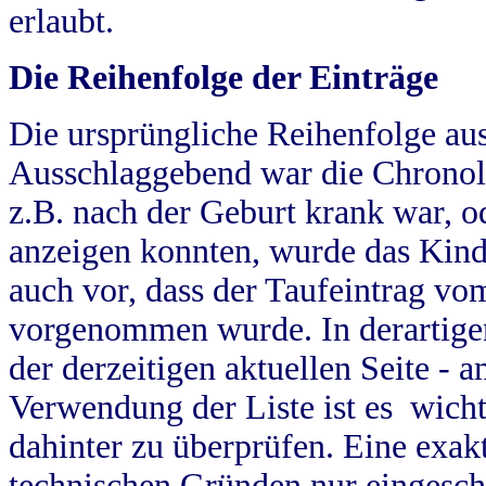
erlaubt.
Die Reihenfolge der Einträge
Die ursprüngliche Reihenfolge au
Ausschlaggebend war die Chronol
z.B. nach der Geburt krank war, od
anzeigen konnten, wurde das Kind
auch vor, dass der Taufeintrag vo
vorgenommen wurde. In derartigen
der derzeitigen aktuellen Seite -
Verwendung der Liste ist es wich
dahinter zu überprüfen. Eine exa
technischen Gründen nur eingesch