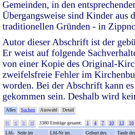
Gemeinden, in den entsprechende
Übergangsweise sind Kinder aus 
traditionellen Gründen - in Zippn
Autor dieser Abschrift ist der geb
Er weist auf folgende Sachverhalte
von einer Kopie des Original-Kirc
zweifelsfreie Fehler im Kirchenbuc
worden. Bei der Abschrift kann e
gekommen sein. Deshalb wird kein
Alles
Suchen
Auswahl
Detail
|<
<
>
>|
3380 Einträge gesamt:
1
4
7
10
13
16
Lfd-
Seite im
Lfd-Nr im
Geburt des
Taufe de