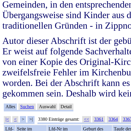
Gemeinden, in den entsprechende
Übergangsweise sind Kinder aus 
traditionellen Gründen - in Zippn
Autor dieser Abschrift ist der geb
Er weist auf folgende Sachverhalte
von einer Kopie des Original-Kirc
zweifelsfreie Fehler im Kirchenbuc
worden. Bei der Abschrift kann e
gekommen sein. Deshalb wird kein
Alles
Suchen
Auswahl
Detail
|<
<
>
>|
3380 Einträge gesamt:
<<
3361
3364
336
Lfd-
Seite im
Lfd-Nr im
Geburt des
Taufe de