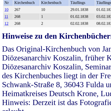
Nr
Kirchenbuch
Kirchenbuch
Täuflings
Täufling
10
267
10
29.01.1838
01.02.18
11
268
1
01.02.1838
03.02.18
12
268
2
02.02.1838
08.02.18
Hinweise zu den Kirchenbücher
Das Original-Kirchenbuch von Jan
Diözesanarchiv Koszalin, früher Kö
Diözesanarchiv Koszalin, Seminar
des Kirchenbuches liegt in der Fr
Schwank-Straße 8, 36043 Fulda u
Heimatkreises Deutsch Krone, Lu
Hinweis: Derzeit ist das Fotograf