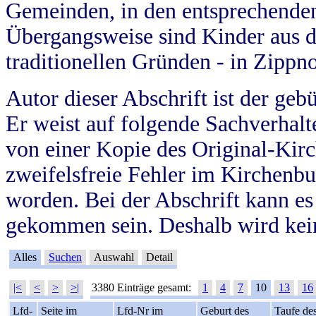
Gemeinden, in den entsprechende
Übergangsweise sind Kinder aus 
traditionellen Gründen - in Zippn
Autor dieser Abschrift ist der geb
Er weist auf folgende Sachverhalte
von einer Kopie des Original-Kirc
zweifelsfreie Fehler im Kirchenbuc
worden. Bei der Abschrift kann e
gekommen sein. Deshalb wird kein
Alles
Suchen
Auswahl
Detail
|<
<
>
>|
3380 Einträge gesamt:
1
4
7
10
13
16
Lfd-
Seite im
Lfd-Nr im
Geburt des
Taufe de