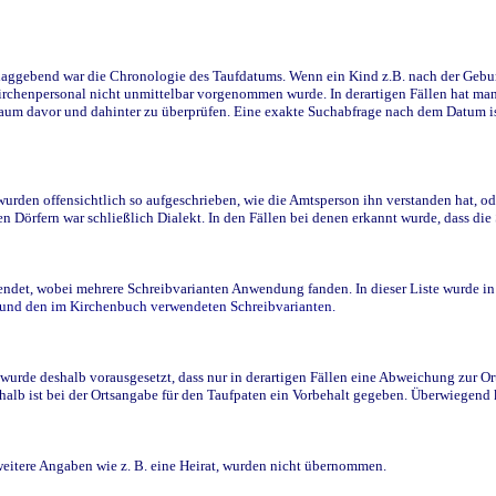
ggebend war die Chronologie des Taufdatums. Wenn ein Kind z.B. nach der Geburt 
rchenpersonal nicht unmittelbar vorgenommen wurde. In derartigen Fällen hat man d
raum davor und dahinter zu überprüfen. Eine exakte Suchabfrage nach dem Datum i
den offensichtlich so aufgeschrieben, wie die Amtsperson ihn verstanden hat, ode
n Dörfern war schließlich Dialekt. In den Fällen bei denen erkannt wurde, dass di
t, wobei mehrere Schreibvarianten Anwendung fanden. In dieser Liste wurde in de
n und den im Kirchenbuch verwendeten Schreibvarianten.
wurde deshalb vorausgesetzt, dass nur in derartigen Fällen eine Abweichung zur O
eshalb ist bei der Ortsangabe für den Taufpaten ein Vorbehalt gegeben. Überwiegen
weitere Angaben wie z. B. eine Heirat, wurden nicht übernommen.