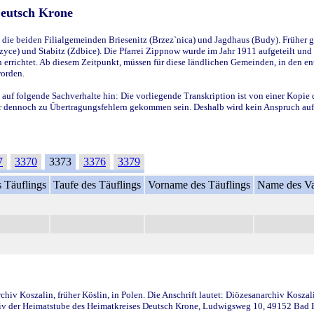
Deutsch Krone
ie beiden Filialgemeinden Briesenitz (Brzez`nica) und Jagdhaus (Budy). Früher g
yce) und Stabitz (Zdbice). Die Pfarrei Zippnow wurde im Jahr 1911 aufgeteilt und e
en errichtet. Ab diesem Zeitpunkt, müssen für diese ländlichen Gemeinden, in den
worden.
 auf folgende Sachverhalte hin: Die vorliegende Transkription ist von einer Kopie 
aber dennoch zu Übertragungsfehlern gekommen sein. Deshalb wird kein Anspruch auf 
7
3370
3373
3376
3379
 Täuflings
Taufe des Täuflings
Vorname des Täuflings
Name des Va
iv Koszalin, früher Köslin, in Polen. Die Anschrift lautet: Diözesanarchiv Koszal
v der Heimatstube des Heimatkreises Deutsch Krone, Ludwigsweg 10, 49152 Bad Ess