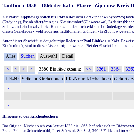
Taufbuch 1838 - 1866 der kath. Pfarrei Zippnow Kreis 
Zur Pfarrei Zippnow gehörten bis 1945 außer dem Dorf Zippnow (Sypnywo) noch d
(Dudylany), Freudenfier (Szwecja), Klawittersdorf (Glowaczewo), Rederitz (Nadarz
Stabitz und ein Lokalvikariat Rederitz mit der Tochterkirche in Doderlage wurd
diesen Gemeinden - wohl noch aus traditionellen Gründen - in Zippnow getauft 
Autor dieser Abschrift ist der gebürtige Rederitzer
Paul Lüdtke
aus Köln. Er weist
Kirchenbuch, sind in dieser Liste korrigiert worden. Bei der Abschrift kann es 
Alles
Suchen
Auswahl
Detail
|<
<
>
>|
3380 Einträge gesamt:
<<
3361
3364
336
Lfd-Nr
Seite im Kirchenbuch
Lfd-Nr im Kirchenbuch
Geburt des
...
...
...
Hinweise zu den Kirchenbüchern
Das Original-Kirchenbuch von Januar 1838 bis 1866, befindet sich im Diözesanarch
Freien Prälatur Schneidemühl, Josef-Schwank-Straße 8, 36043 Fulda und im Archi