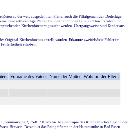
ehörten zu der weit ausgedehnten Pfarrei auch die Filialgemeinden Doderlage
ine neue selbständige Pfarrei Freudenfier mit den Filialen Klawittersdorf und
 entsprechenden Kirchenbüchern gesucht werden. Übergangsweise sind Kinder aus
des Original-Kirchenbuches erstellt worden. Erkannte zweifelsfreie Fehler im
Fehlerfreiheit erhoben.
ters
Vorname des Vaters
Name der Mutter
Wohnort der Eltern
in, Seminarryjna 2, 75-817 Koszalin. Je eine Kopie des Kirchenbuches liegt in der
en. Hinweis: Derzeit ist das Fotografieren in der Heimatstube in Bad Essen