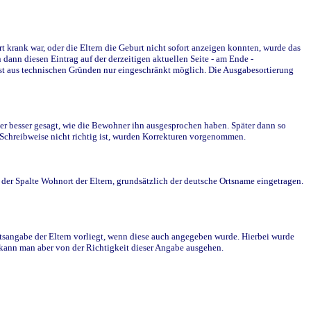
krank war, oder die Eltern die Geburt nicht sofort anzeigen konnten, wurde das
ann diesen Eintrag auf der derzeitigen aktuellen Seite - am Ende -
st aus technischen Gründen nur eingeschränkt möglich. Die Ausgabesortierung
r besser gesagt, wie die Bewohner ihn ausgesprochen haben. Später dann so
e Schreibweise nicht richtig ist, wurden Korrekturen vorgenommen.
r Spalte Wohnort der Eltern, grundsätzlich der deutsche Ortsname eingetragen.
rtsangabe der Eltern vorliegt, wenn diese auch angegeben wurde. Hierbei wurde
d kann man aber von der Richtigkeit dieser Angabe ausgehen.