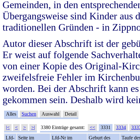
Gemeinden, in den entsprechende
Übergangsweise sind Kinder aus 
traditionellen Gründen - in Zippn
Autor dieser Abschrift ist der geb
Er weist auf folgende Sachverhalte
von einer Kopie des Original-Kirc
zweifelsfreie Fehler im Kirchenbuc
worden. Bei der Abschrift kann e
gekommen sein. Deshalb wird kein
Alles
Suchen
Auswahl
Detail
|<
<
>
>|
3380 Einträge gesamt:
<<
3331
3334
333
Lfd-
Seite im
Lfd-Nr im
Geburt des
Taufe de