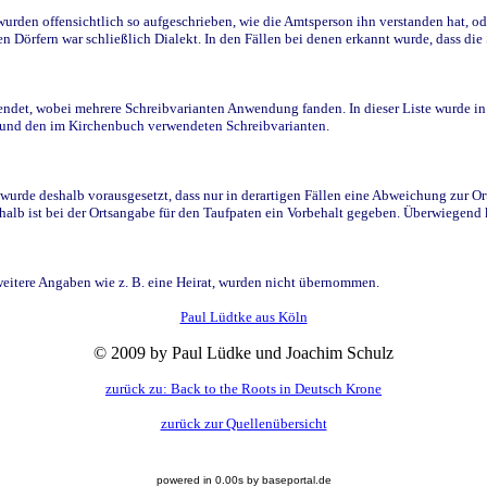
den offensichtlich so aufgeschrieben, wie die Amtsperson ihn verstanden hat, ode
n Dörfern war schließlich Dialekt. In den Fällen bei denen erkannt wurde, dass di
t, wobei mehrere Schreibvarianten Anwendung fanden. In dieser Liste wurde in de
n und den im Kirchenbuch verwendeten Schreibvarianten.
wurde deshalb vorausgesetzt, dass nur in derartigen Fällen eine Abweichung zur O
eshalb ist bei der Ortsangabe für den Taufpaten ein Vorbehalt gegeben. Überwiegen
weitere Angaben wie z. B. eine Heirat, wurden nicht übernommen.
Paul Lüdtke aus Köln
© 2009 by Paul Lüdke und Joachim Schulz
zurück zu: Back to the Roots in Deutsch Krone
zurück zur Quellenübersicht
powered in 0.00s by baseportal.de