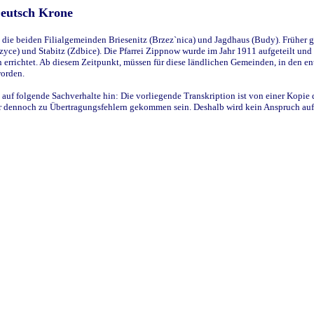
Deutsch Krone
ie beiden Filialgemeinden Briesenitz (Brzez`nica) und Jagdhaus (Budy). Früher g
yce) und Stabitz (Zdbice). Die Pfarrei Zippnow wurde im Jahr 1911 aufgeteilt und e
en errichtet. Ab diesem Zeitpunkt, müssen für diese ländlichen Gemeinden, in den
worden.
 auf folgende Sachverhalte hin: Die vorliegende Transkription ist von einer Kopie 
aber dennoch zu Übertragungsfehlern gekommen sein. Deshalb wird kein Anspruch auf 