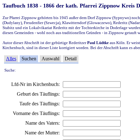
Taufbuch 1838 - 1866 der kath. Pfarrei Zippnow Kreis 
Zur Pfarrei Zippnow gehörten bis 1945 außer dem Dorf Zippnow (Sypnywo) noch d
(Dudylany), Freudenfier (Szwecja), Klawittersdorf (Glowaczewo), Rederitz (Nadarz
Stabitz und ein Lokalvikariat Rederitz mit der Tochterkirche in Doderlage wurd
diesen Gemeinden - wohl noch aus traditionellen Gründen - in Zippnow getauft 
Autor dieser Abschrift ist der gebürtige Rederitzer
Paul Lüdtke
aus Köln. Er weist
Kirchenbuch, sind in dieser Liste korrigiert worden. Bei der Abschrift kann es 
Alles
Suchen
Auswahl
Detail
Suche:
Lfd-Nr im Kirchenbuch:
Geburt des Täuflings:
Taufe des Täuflings:
Vorname des Täuflings:
Name des Vaters:
Name der Mutter: