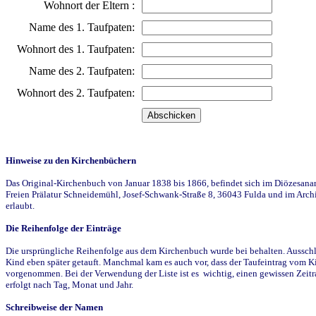
Wohnort der Eltern :
Name des 1. Taufpaten:
Wohnort des 1. Taufpaten:
Name des 2. Taufpaten:
Wohnort des 2. Taufpaten:
Hinweise zu den Kirchenbüchern
Das Original-Kirchenbuch von Januar 1838 bis 1866, befindet sich im Diözesanarch
Freien Prälatur Schneidemühl, Josef-Schwank-Straße 8, 36043 Fulda und im Archi
erlaubt.
Die Reihenfolge der Einträge
Die ursprüngliche Reihenfolge aus dem Kirchenbuch wurde bei behalten. Ausschla
Kind eben später getauft. Manchmal kam es auch vor, dass der Taufeintrag vom Ki
vorgenommen. Bei der Verwendung der Liste ist es wichtig, einen gewissen Zeit
erfolgt nach Tag, Monat und Jahr.
Schreibweise der Namen