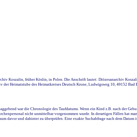
iv Koszalin, früher Köslin, in Polen. Die Anschrift lautet: Diözesanarchiv Koszal
v der Heimatstube des Heimatkreises Deutsch Krone, Ludwigsweg 10, 49152 Bad Ess
ggebend war die Chronologie des Taufdatums. Wenn ein Kind z.B. nach der Geburt 
rchenpersonal nicht unmittelbar vorgenommen wurde. In derartigen Fällen hat man d
raum davor und dahinter zu überprüfen. Eine exakte Suchabfrage nach dem Datum i