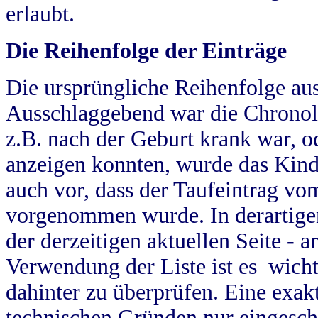
erlaubt.
Die Reihenfolge der Einträge
Die ursprüngliche Reihenfolge au
Ausschlaggebend war die Chronol
z.B. nach der Geburt krank war, od
anzeigen konnten, wurde das Kind
auch vor, dass der Taufeintrag vo
vorgenommen wurde. In derartigen
der derzeitigen aktuellen Seite -
Verwendung der Liste ist es wich
dahinter zu überprüfen. Eine exa
technischen Gründen nur eingesch