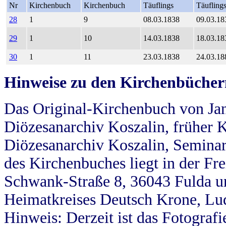
Nr
Kirchenbuch
Kirchenbuch
Täuflings
Täufling
28
1
9
08.03.1838
09.03.18
29
1
10
14.03.1838
18.03.18
30
1
11
23.03.1838
24.03.18
Hinweise zu den Kirchenbücher
Das Original-Kirchenbuch von Jan
Diözesanarchiv Koszalin, früher Kö
Diözesanarchiv Koszalin, Seminar
des Kirchenbuches liegt in der Fr
Schwank-Straße 8, 36043 Fulda u
Heimatkreises Deutsch Krone, Lu
Hinweis: Derzeit ist das Fotograf