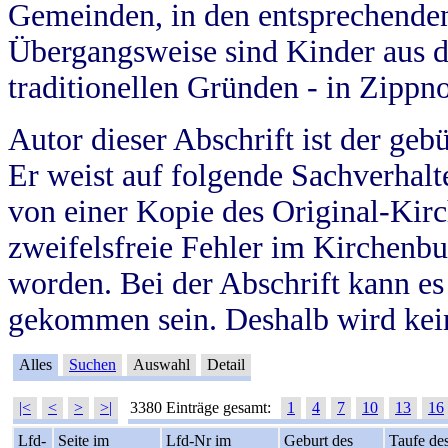
Gemeinden, in den entsprechende
Übergangsweise sind Kinder aus 
traditionellen Gründen - in Zippn
Autor dieser Abschrift ist der geb
Er weist auf folgende Sachverhalte
von einer Kopie des Original-Kirc
zweifelsfreie Fehler im Kirchenbuc
worden. Bei der Abschrift kann e
gekommen sein. Deshalb wird kein
Alles
Suchen
Auswahl
Detail
|<
<
>
>|
3380 Einträge gesamt:
1
4
7
10
13
16
Lfd-
Seite im
Lfd-Nr im
Geburt des
Taufe de