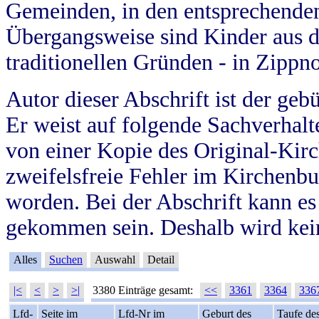
Gemeinden, in den entsprechende
Übergangsweise sind Kinder aus 
traditionellen Gründen - in Zippn
Autor dieser Abschrift ist der geb
Er weist auf folgende Sachverhalte
von einer Kopie des Original-Kirc
zweifelsfreie Fehler im Kirchenbuc
worden. Bei der Abschrift kann e
gekommen sein. Deshalb wird kein
Alles
Suchen
Auswahl
Detail
|<
<
>
>|
3380 Einträge gesamt:
<<
3361
3364
336
Lfd-
Seite im
Lfd-Nr im
Geburt des
Taufe de