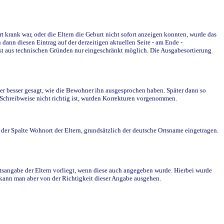
krank war, oder die Eltern die Geburt nicht sofort anzeigen konnten, wurde das
ann diesen Eintrag auf der derzeitigen aktuellen Seite - am Ende -
st aus technischen Gründen nur eingeschränkt möglich. Die Ausgabesortierung
r besser gesagt, wie die Bewohner ihn ausgesprochen haben. Später dann so
e Schreibweise nicht richtig ist, wurden Korrekturen vorgenommen.
r Spalte Wohnort der Eltern, grundsätzlich der deutsche Ortsname eingetragen.
rtsangabe der Eltern vorliegt, wenn diese auch angegeben wurde. Hierbei wurde
d kann man aber von der Richtigkeit dieser Angabe ausgehen.