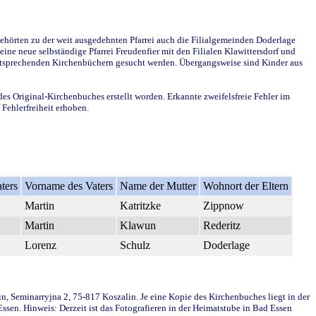
ehörten zu der weit ausgedehnten Pfarrei auch die Filialgemeinden Doderlage
ine neue selbständige Pfarrei Freudenfier mit den Filialen Klawittersdorf und
 entsprechenden Kirchenbüchern gesucht werden. Übergangsweise sind Kinder aus
des Original-Kirchenbuches erstellt worden. Erkannte zweifelsfreie Fehler im
Fehlerfreiheit erhoben.
ters
Vorname des Vaters
Name der Mutter
Wohnort der Eltern
Martin
Katritzke
Zippnow
Martin
Klawun
Rederitz
Lorenz
Schulz
Doderlage
in, Seminarryjna 2, 75-817 Koszalin. Je eine Kopie des Kirchenbuches liegt in der
en. Hinweis: Derzeit ist das Fotografieren in der Heimatstube in Bad Essen