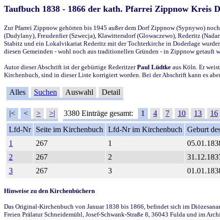
Taufbuch 1838 - 1866 der kath. Pfarrei Zippnow Kreis 
Zur Pfarrei Zippnow gehörten bis 1945 außer dem Dorf Zippnow (Sypnywo) noch d
(Dudylany), Freudenfier (Szwecja), Klawittersdorf (Glowaczewo), Rederitz (Nadarz
Stabitz und ein Lokalvikariat Rederitz mit der Tochterkirche in Doderlage wurd
diesen Gemeinden - wohl noch aus traditionellen Gründen - in Zippnow getauft 
Autor dieser Abschrift ist der gebürtige Rederitzer
Paul Lüdtke
aus Köln. Er weist
Kirchenbuch, sind in dieser Liste korrigiert worden. Bei der Abschrift kann es 
Alles
Suchen
Auswahl
Detail
|<
<
>
>|
3380 Einträge gesamt:
1
4
7
10
13
16
Lfd-Nr
Seite im Kirchenbuch
Lfd-Nr im Kirchenbuch
Geburt des
1
267
1
05.01.183
2
267
2
31.12.183
3
267
3
01.01.183
Hinweise zu den Kirchenbüchern
Das Original-Kirchenbuch von Januar 1838 bis 1866, befindet sich im Diözesanarch
Freien Prälatur Schneidemühl, Josef-Schwank-Straße 8, 36043 Fulda und im Archi