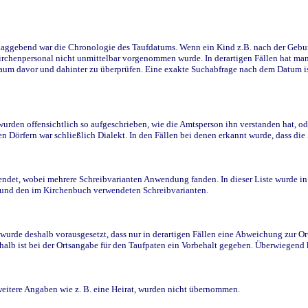
ggebend war die Chronologie des Taufdatums. Wenn ein Kind z.B. nach der Geburt 
rchenpersonal nicht unmittelbar vorgenommen wurde. In derartigen Fällen hat man d
raum davor und dahinter zu überprüfen. Eine exakte Suchabfrage nach dem Datum i
den offensichtlich so aufgeschrieben, wie die Amtsperson ihn verstanden hat, ode
n Dörfern war schließlich Dialekt. In den Fällen bei denen erkannt wurde, dass di
t, wobei mehrere Schreibvarianten Anwendung fanden. In dieser Liste wurde in de
n und den im Kirchenbuch verwendeten Schreibvarianten.
wurde deshalb vorausgesetzt, dass nur in derartigen Fällen eine Abweichung zur O
eshalb ist bei der Ortsangabe für den Taufpaten ein Vorbehalt gegeben. Überwiegen
weitere Angaben wie z. B. eine Heirat, wurden nicht übernommen.