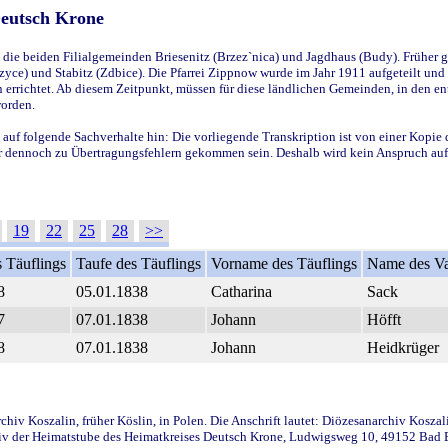
Deutsch Krone
ie beiden Filialgemeinden Briesenitz (Brzez`nica) und Jagdhaus (Budy). Früher g
yce) und Stabitz (Zdbice). Die Pfarrei Zippnow wurde im Jahr 1911 aufgeteilt und e
en errichtet. Ab diesem Zeitpunkt, müssen für diese ländlichen Gemeinden, in den
worden.
 auf folgende Sachverhalte hin: Die vorliegende Transkription ist von einer Kopie 
aber dennoch zu Übertragungsfehlern gekommen sein. Deshalb wird kein Anspruch auf 
19
22
25
28
>>
 Täuflings
Taufe des Täuflings
Vorname des Täuflings
Name des Va
8
05.01.1838
Catharina
Sack
7
07.01.1838
Johann
Höfft
8
07.01.1838
Johann
Heidkrüger
iv Koszalin, früher Köslin, in Polen. Die Anschrift lautet: Diözesanarchiv Koszal
v der Heimatstube des Heimatkreises Deutsch Krone, Ludwigsweg 10, 49152 Bad Ess