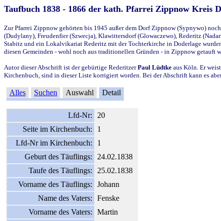
Taufbuch 1838 - 1866 der kath. Pfarrei Zippnow Kreis 
Zur Pfarrei Zippnow gehörten bis 1945 außer dem Dorf Zippnow (Sypnywo) noch d
(Dudylany), Freudenfier (Szwecja), Klawittersdorf (Glowaczewo), Rederitz (Nadarz
Stabitz und ein Lokalvikariat Rederitz mit der Tochterkirche in Doderlage wurd
diesen Gemeinden - wohl noch aus traditionellen Gründen - in Zippnow getauft 
Autor dieser Abschrift ist der gebürtige Rederitzer
Paul Lüdtke
aus Köln. Er weist
Kirchenbuch, sind in dieser Liste korrigiert worden. Bei der Abschrift kann es 
Alles
Suchen
Auswahl
Detail
Lfd-Nr:
20
Seite im Kirchenbuch:
1
Lfd-Nr im Kirchenbuch:
1
Geburt des Täuflings:
24.02.1838
Taufe des Täuflings:
25.02.1838
Vorname des Täuflings:
Johann
Name des Vaters:
Fenske
Vorname des Vaters:
Martin