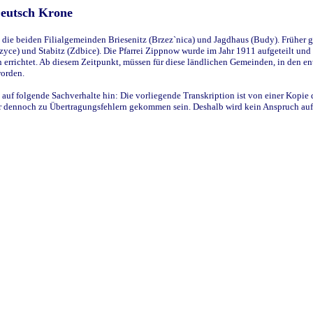
Deutsch Krone
ie beiden Filialgemeinden Briesenitz (Brzez`nica) und Jagdhaus (Budy). Früher g
yce) und Stabitz (Zdbice). Die Pfarrei Zippnow wurde im Jahr 1911 aufgeteilt und e
en errichtet. Ab diesem Zeitpunkt, müssen für diese ländlichen Gemeinden, in den
worden.
 auf folgende Sachverhalte hin: Die vorliegende Transkription ist von einer Kopie 
aber dennoch zu Übertragungsfehlern gekommen sein. Deshalb wird kein Anspruch auf 