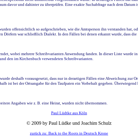
raum davor und dahinter zu überprüfen. Eine exakte Suchabfrage nach dem Datum i
den offensichtlich so aufgeschrieben, wie die Amtsperson ihn verstanden hat, ode
n Dörfern war schließlich Dialekt. In den Fällen bei denen erkannt wurde, dass di
t, wobei mehrere Schreibvarianten Anwendung fanden. In dieser Liste wurde in de
n und den im Kirchenbuch verwendeten Schreibvarianten.
wurde deshalb vorausgesetzt, dass nur in derartigen Fällen eine Abweichung zur O
eshalb ist bei der Ortsangabe für den Taufpaten ein Vorbehalt gegeben. Überwiegen
weitere Angaben wie z. B. eine Heirat, wurden nicht übernommen.
Paul Lüdtke aus Köln
© 2009 by Paul Lüdke und Joachim Schulz
zurück zu: Back to the Roots in Deutsch Krone