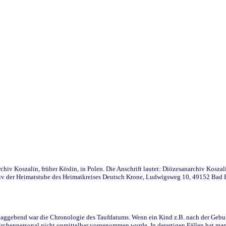
iv Koszalin, früher Köslin, in Polen. Die Anschrift lautet: Diözesanarchiv Koszal
v der Heimatstube des Heimatkreises Deutsch Krone, Ludwigsweg 10, 49152 Bad Ess
ggebend war die Chronologie des Taufdatums. Wenn ein Kind z.B. nach der Geburt 
rchenpersonal nicht unmittelbar vorgenommen wurde. In derartigen Fällen hat man d