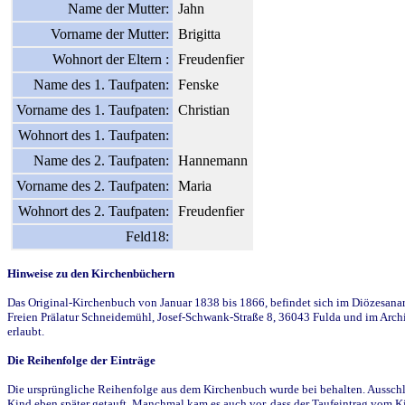
Name der Mutter:
Jahn
Vorname der Mutter:
Brigitta
Wohnort der Eltern :
Freudenfier
Name des 1. Taufpaten:
Fenske
Vorname des 1. Taufpaten:
Christian
Wohnort des 1. Taufpaten:
Name des 2. Taufpaten:
Hannemann
Vorname des 2. Taufpaten:
Maria
Wohnort des 2. Taufpaten:
Freudenfier
Feld18:
Hinweise zu den Kirchenbüchern
Das Original-Kirchenbuch von Januar 1838 bis 1866, befindet sich im Diözesanarch
Freien Prälatur Schneidemühl, Josef-Schwank-Straße 8, 36043 Fulda und im Archi
erlaubt.
Die Reihenfolge der Einträge
Die ursprüngliche Reihenfolge aus dem Kirchenbuch wurde bei behalten. Ausschla
Kind eben später getauft. Manchmal kam es auch vor, dass der Taufeintrag vom Ki