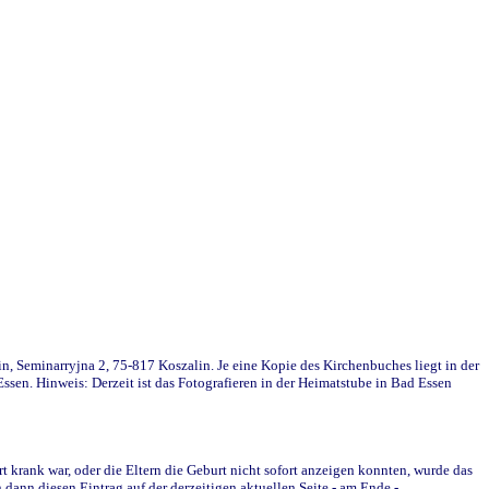
in, Seminarryjna 2, 75-817 Koszalin. Je eine Kopie des Kirchenbuches liegt in der
en. Hinweis: Derzeit ist das Fotografieren in der Heimatstube in Bad Essen
krank war, oder die Eltern die Geburt nicht sofort anzeigen konnten, wurde das
ann diesen Eintrag auf der derzeitigen aktuellen Seite - am Ende -