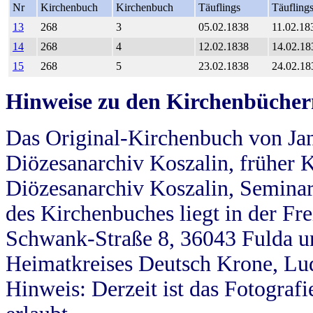
Nr
Kirchenbuch
Kirchenbuch
Täuflings
Täufling
13
268
3
05.02.1838
11.02.18
14
268
4
12.02.1838
14.02.18
15
268
5
23.02.1838
24.02.18
Hinweise zu den Kirchenbücher
Das Original-Kirchenbuch von Jan
Diözesanarchiv Koszalin, früher Kö
Diözesanarchiv Koszalin, Seminar
des Kirchenbuches liegt in der Fr
Schwank-Straße 8, 36043 Fulda u
Heimatkreises Deutsch Krone, Lu
Hinweis: Derzeit ist das Fotograf