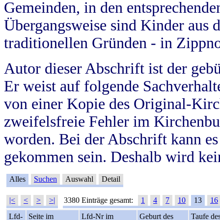
Gemeinden, in den entsprechende
Übergangsweise sind Kinder aus 
traditionellen Gründen - in Zippn
Autor dieser Abschrift ist der geb
Er weist auf folgende Sachverhalte
von einer Kopie des Original-Kirc
zweifelsfreie Fehler im Kirchenbuc
worden. Bei der Abschrift kann e
gekommen sein. Deshalb wird kein
Alles
Suchen
Auswahl
Detail
|<
<
>
>|
3380 Einträge gesamt:
1
4
7
10
13
16
Lfd-
Seite im
Lfd-Nr im
Geburt des
Taufe de