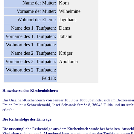
Name der Mutter:
Korn
Vorname der Mutter:
Wilhelmine
Wohnort der Eltern :
Jagdhaus
Name des 1. Taufpaten:
Dams
Vorname des 1. Taufpaten:
Johann
Wohnort des 1. Taufpaten:
Name des 2. Taufpaten:
Krüger
Vorname des 2. Taufpaten:
Apollonia
Wohnort des 2. Taufpaten:
Feld18:
Hinweise zu den Kirchenbüchern
Das Original-Kirchenbuch von Januar 1838 bis 1866, befindet sich im Diözesanarch
Freien Prälatur Schneidemühl, Josef-Schwank-Straße 8, 36043 Fulda und im Archi
erlaubt.
Die Reihenfolge der Einträge
Die ursprüngliche Reihenfolge aus dem Kirchenbuch wurde bei behalten. Ausschla
Kind eben später getauft. Manchmal kam es auch vor, dass der Taufeintrag vom Ki