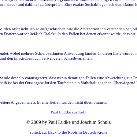
raum davor und dahinter zu überprüfen. Eine exakte Suchabfrage nach dem Datum i
den offensichtlich so aufgeschrieben, wie die Amtsperson ihn verstanden hat, ode
n Dörfern war schließlich Dialekt. In den Fällen bei denen erkannt wurde, dass di
t, wobei mehrere Schreibvarianten Anwendung fanden. In dieser Liste wurde in de
n und den im Kirchenbuch verwendeten Schreibvarianten.
wurde deshalb vorausgesetzt, dass nur in derartigen Fällen eine Abweichung zur O
eshalb ist bei der Ortsangabe für den Taufpaten ein Vorbehalt gegeben. Überwiegen
weitere Angaben wie z. B. eine Heirat, wurden nicht übernommen.
Paul Lüdtke aus Köln
© 2009 by Paul Lüdke und Joachim Schulz
zurück zu: Back to the Roots in Deutsch Krone