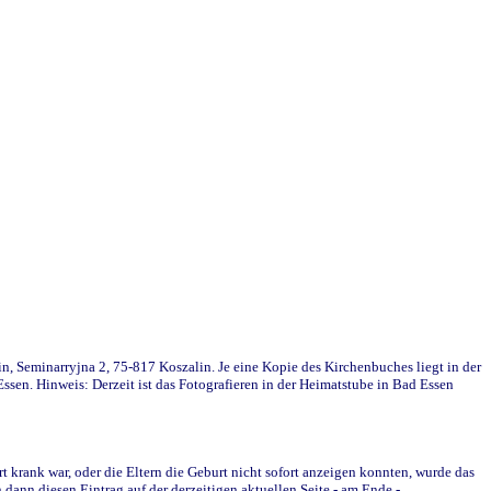
in, Seminarryjna 2, 75-817 Koszalin. Je eine Kopie des Kirchenbuches liegt in der
en. Hinweis: Derzeit ist das Fotografieren in der Heimatstube in Bad Essen
krank war, oder die Eltern die Geburt nicht sofort anzeigen konnten, wurde das
ann diesen Eintrag auf der derzeitigen aktuellen Seite - am Ende -