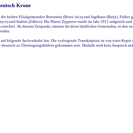
Deutsch Krone
ie beiden Filialgemeinden Briesenitz (Brzez`nica) und Jagdhaus (Budy). Früher g
yce) und Stabitz (Zdbice). Die Pfarrei Zippnow wurde im Jahr 1911 aufgeteilt und e
en errichtet. Ab diesem Zeitpunkt, müssen für diese ländlichen Gemeinden, in den
worden.
 auf folgende Sachverhalte hin: Die vorliegende Transkription ist von einer Kopie 
aber dennoch zu Übertragungsfehlern gekommen sein. Deshalb wird kein Anspruch auf 