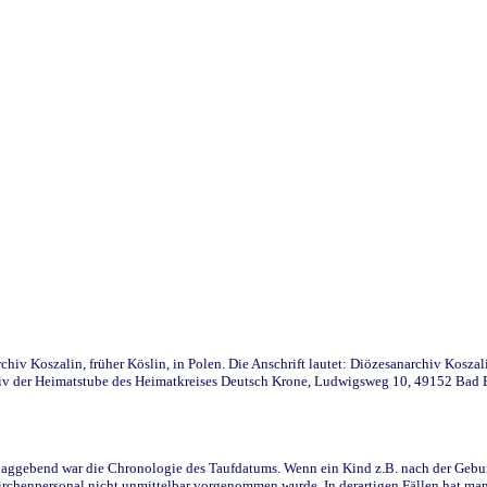
iv Koszalin, früher Köslin, in Polen. Die Anschrift lautet: Diözesanarchiv Koszal
v der Heimatstube des Heimatkreises Deutsch Krone, Ludwigsweg 10, 49152 Bad Ess
ggebend war die Chronologie des Taufdatums. Wenn ein Kind z.B. nach der Geburt 
rchenpersonal nicht unmittelbar vorgenommen wurde. In derartigen Fällen hat man d