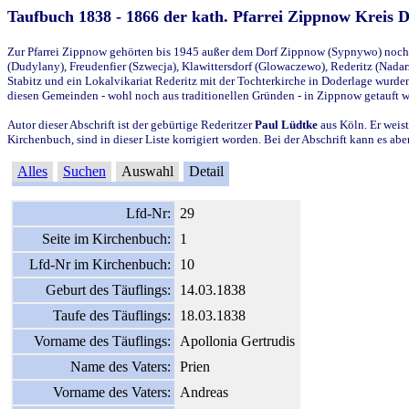
Taufbuch 1838 - 1866 der kath. Pfarrei Zippnow Kreis 
Zur Pfarrei Zippnow gehörten bis 1945 außer dem Dorf Zippnow (Sypnywo) noch d
(Dudylany), Freudenfier (Szwecja), Klawittersdorf (Glowaczewo), Rederitz (Nadarz
Stabitz und ein Lokalvikariat Rederitz mit der Tochterkirche in Doderlage wurd
diesen Gemeinden - wohl noch aus traditionellen Gründen - in Zippnow getauft 
Autor dieser Abschrift ist der gebürtige Rederitzer
Paul Lüdtke
aus Köln. Er weist
Kirchenbuch, sind in dieser Liste korrigiert worden. Bei der Abschrift kann es 
Alles
Suchen
Auswahl
Detail
Lfd-Nr:
29
Seite im Kirchenbuch:
1
Lfd-Nr im Kirchenbuch:
10
Geburt des Täuflings:
14.03.1838
Taufe des Täuflings:
18.03.1838
Vorname des Täuflings:
Apollonia Gertrudis
Name des Vaters:
Prien
Vorname des Vaters:
Andreas