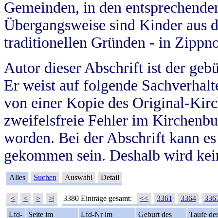
Gemeinden, in den entsprechende
Übergangsweise sind Kinder aus 
traditionellen Gründen - in Zippn
Autor dieser Abschrift ist der geb
Er weist auf folgende Sachverhalte
von einer Kopie des Original-Kirc
zweifelsfreie Fehler im Kirchenbuc
worden. Bei der Abschrift kann e
gekommen sein. Deshalb wird kein
Alles
Suchen
Auswahl
Detail
|<
<
>
>|
3380 Einträge gesamt:
<<
3361
3364
336
Lfd-
Seite im
Lfd-Nr im
Geburt des
Taufe de