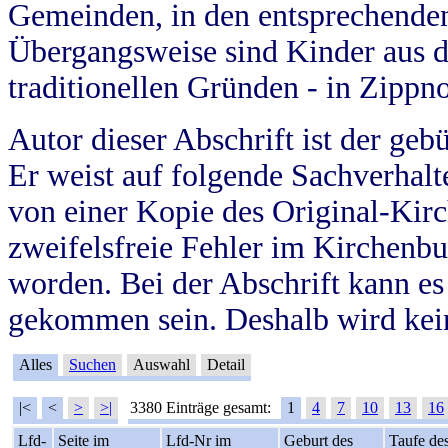
Gemeinden, in den entsprechende
Übergangsweise sind Kinder aus 
traditionellen Gründen - in Zippn
Autor dieser Abschrift ist der geb
Er weist auf folgende Sachverhalte
von einer Kopie des Original-Kirc
zweifelsfreie Fehler im Kirchenbuc
worden. Bei der Abschrift kann e
gekommen sein. Deshalb wird kein
Alles
Suchen
Auswahl
Detail
|<
<
>
>|
3380 Einträge gesamt:
1
4
7
10
13
16
Lfd-
Seite im
Lfd-Nr im
Geburt des
Taufe de