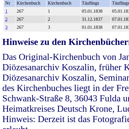
Nr
Kirchenbuch
Kirchenbuch
Täuflings
Täufling
1
267
1
05.01.1838
05.01.18
2
267
2
31.12.1837
07.01.18
3
267
3
01.01.1838
07.01.18
Hinweise zu den Kirchenbücher
Das Original-Kirchenbuch von Jan
Diözesanarchiv Koszalin, früher Kö
Diözesanarchiv Koszalin, Seminar
des Kirchenbuches liegt in der Fr
Schwank-Straße 8, 36043 Fulda u
Heimatkreises Deutsch Krone, Lu
Hinweis: Derzeit ist das Fotograf