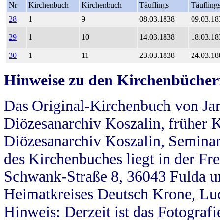
Nr
Kirchenbuch
Kirchenbuch
Täuflings
Täufling
28
1
9
08.03.1838
09.03.18
29
1
10
14.03.1838
18.03.18
30
1
11
23.03.1838
24.03.18
Hinweise zu den Kirchenbücher
Das Original-Kirchenbuch von Jan
Diözesanarchiv Koszalin, früher Kö
Diözesanarchiv Koszalin, Seminar
des Kirchenbuches liegt in der Fr
Schwank-Straße 8, 36043 Fulda u
Heimatkreises Deutsch Krone, Lu
Hinweis: Derzeit ist das Fotograf