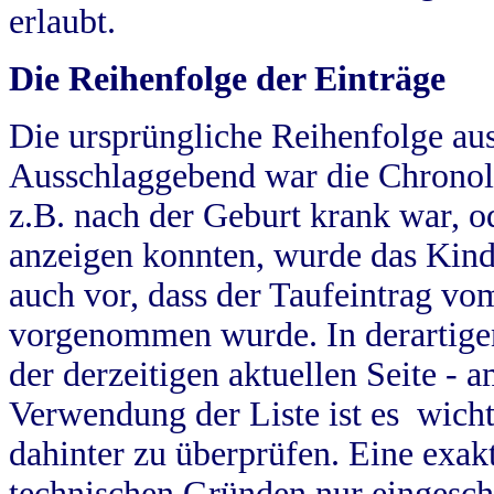
erlaubt.
Die Reihenfolge der Einträge
Die ursprüngliche Reihenfolge au
Ausschlaggebend war die Chronol
z.B. nach der Geburt krank war, od
anzeigen konnten, wurde das Kind
auch vor, dass der Taufeintrag vo
vorgenommen wurde. In derartigen
der derzeitigen aktuellen Seite -
Verwendung der Liste ist es wich
dahinter zu überprüfen. Eine exa
technischen Gründen nur eingesch