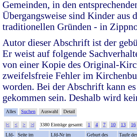
Gemeinden, in den entsprechende
Übergangsweise sind Kinder aus 
traditionellen Gründen - in Zippn
Autor dieser Abschrift ist der geb
Er weist auf folgende Sachverhalte
von einer Kopie des Original-Kirc
zweifelsfreie Fehler im Kirchenbuc
worden. Bei der Abschrift kann e
gekommen sein. Deshalb wird kein
Alles
Suchen
Auswahl
Detail
|<
<
>
>|
3380 Einträge gesamt:
1
4
7
10
13
16
Lfd-
Seite im
Lfd-Nr im
Geburt des
Taufe de