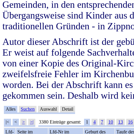
Gemeinden, in den entsprechende
Übergangsweise sind Kinder aus 
traditionellen Gründen - in Zippn
Autor dieser Abschrift ist der geb
Er weist auf folgende Sachverhalte
von einer Kopie des Original-Kirc
zweifelsfreie Fehler im Kirchenbuc
worden. Bei der Abschrift kann e
gekommen sein. Deshalb wird kein
Alles
Suchen
Auswahl
Detail
|<
<
>
>|
3380 Einträge gesamt:
1
4
7
10
13
16
Lfd-
Seite im
Lfd-Nr im
Geburt des
Taufe de