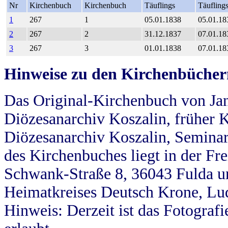
Nr
Kirchenbuch
Kirchenbuch
Täuflings
Täufling
1
267
1
05.01.1838
05.01.18
2
267
2
31.12.1837
07.01.18
3
267
3
01.01.1838
07.01.18
Hinweise zu den Kirchenbücher
Das Original-Kirchenbuch von Jan
Diözesanarchiv Koszalin, früher Kö
Diözesanarchiv Koszalin, Seminar
des Kirchenbuches liegt in der Fr
Schwank-Straße 8, 36043 Fulda u
Heimatkreises Deutsch Krone, Lu
Hinweis: Derzeit ist das Fotograf