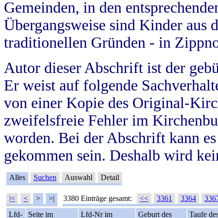
Gemeinden, in den entsprechende
Übergangsweise sind Kinder aus 
traditionellen Gründen - in Zippn
Autor dieser Abschrift ist der geb
Er weist auf folgende Sachverhalte
von einer Kopie des Original-Kirc
zweifelsfreie Fehler im Kirchenbuc
worden. Bei der Abschrift kann e
gekommen sein. Deshalb wird kein
Alles
Suchen
Auswahl
Detail
|<
<
>
>|
3380 Einträge gesamt:
<<
3361
3364
336
Lfd-
Seite im
Lfd-Nr im
Geburt des
Taufe de