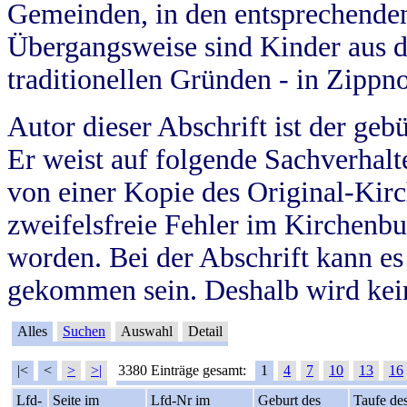
Gemeinden, in den entsprechende
Übergangsweise sind Kinder aus 
traditionellen Gründen - in Zippn
Autor dieser Abschrift ist der geb
Er weist auf folgende Sachverhalte
von einer Kopie des Original-Kirc
zweifelsfreie Fehler im Kirchenbuc
worden. Bei der Abschrift kann e
gekommen sein. Deshalb wird kein
Alles
Suchen
Auswahl
Detail
|<
<
>
>|
3380 Einträge gesamt:
1
4
7
10
13
16
Lfd-
Seite im
Lfd-Nr im
Geburt des
Taufe de