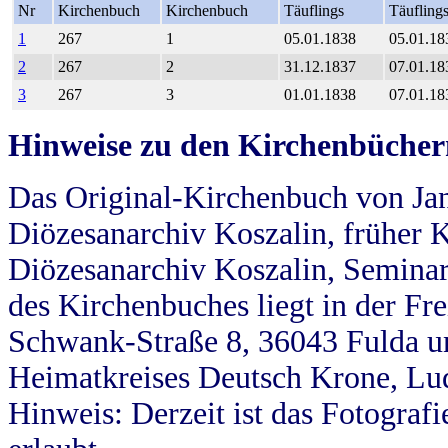
Nr
Kirchenbuch
Kirchenbuch
Täuflings
Täufling
1
267
1
05.01.1838
05.01.18
2
267
2
31.12.1837
07.01.18
3
267
3
01.01.1838
07.01.18
Hinweise zu den Kirchenbücher
Das Original-Kirchenbuch von Jan
Diözesanarchiv Koszalin, früher Kö
Diözesanarchiv Koszalin, Seminar
des Kirchenbuches liegt in der Fr
Schwank-Straße 8, 36043 Fulda u
Heimatkreises Deutsch Krone, Lu
Hinweis: Derzeit ist das Fotograf