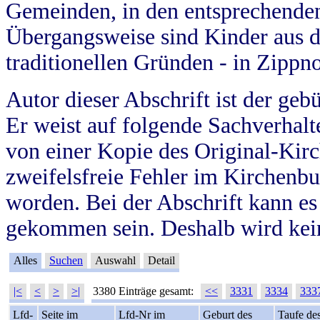
Gemeinden, in den entsprechende
Übergangsweise sind Kinder aus 
traditionellen Gründen - in Zippn
Autor dieser Abschrift ist der geb
Er weist auf folgende Sachverhalte
von einer Kopie des Original-Kirc
zweifelsfreie Fehler im Kirchenbuc
worden. Bei der Abschrift kann e
gekommen sein. Deshalb wird kein
Alles
Suchen
Auswahl
Detail
|<
<
>
>|
3380 Einträge gesamt:
<<
3331
3334
333
Lfd-
Seite im
Lfd-Nr im
Geburt des
Taufe de