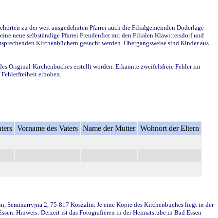
ehörten zu der weit ausgedehnten Pfarrei auch die Filialgemeinden Doderlage
ine neue selbständige Pfarrei Freudenfier mit den Filialen Klawittersdorf und
 entsprechenden Kirchenbüchern gesucht werden. Übergangsweise sind Kinder aus
des Original-Kirchenbuches erstellt worden. Erkannte zweifelsfreie Fehler im
Fehlerfreiheit erhoben.
ters
Vorname des Vaters
Name der Mutter
Wohnort der Eltern
in, Seminarryjna 2, 75-817 Koszalin. Je eine Kopie des Kirchenbuches liegt in der
en. Hinweis: Derzeit ist das Fotografieren in der Heimatstube in Bad Essen