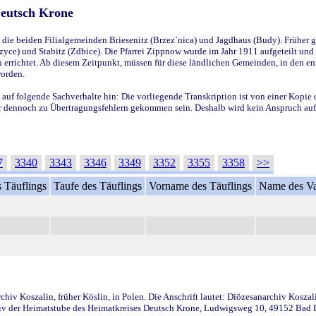
Deutsch Krone
ie beiden Filialgemeinden Briesenitz (Brzez`nica) und Jagdhaus (Budy). Früher g
yce) und Stabitz (Zdbice). Die Pfarrei Zippnow wurde im Jahr 1911 aufgeteilt und e
en errichtet. Ab diesem Zeitpunkt, müssen für diese ländlichen Gemeinden, in den
worden.
 auf folgende Sachverhalte hin: Die vorliegende Transkription ist von einer Kopie 
aber dennoch zu Übertragungsfehlern gekommen sein. Deshalb wird kein Anspruch auf 
7
3340
3343
3346
3349
3352
3355
3358
>>
 Täuflings
Taufe des Täuflings
Vorname des Täuflings
Name des Va
iv Koszalin, früher Köslin, in Polen. Die Anschrift lautet: Diözesanarchiv Koszal
v der Heimatstube des Heimatkreises Deutsch Krone, Ludwigsweg 10, 49152 Bad Ess