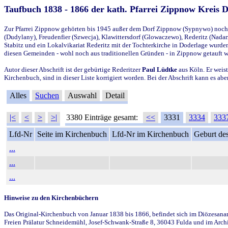
Taufbuch 1838 - 1866 der kath. Pfarrei Zippnow Kreis 
Zur Pfarrei Zippnow gehörten bis 1945 außer dem Dorf Zippnow (Sypnywo) noch d
(Dudylany), Freudenfier (Szwecja), Klawittersdorf (Glowaczewo), Rederitz (Nadarz
Stabitz und ein Lokalvikariat Rederitz mit der Tochterkirche in Doderlage wurd
diesen Gemeinden - wohl noch aus traditionellen Gründen - in Zippnow getauft 
Autor dieser Abschrift ist der gebürtige Rederitzer
Paul Lüdtke
aus Köln. Er weist
Kirchenbuch, sind in dieser Liste korrigiert worden. Bei der Abschrift kann es 
Alles
Suchen
Auswahl
Detail
|<
<
>
>|
3380 Einträge gesamt:
<<
3331
3334
333
Lfd-Nr
Seite im Kirchenbuch
Lfd-Nr im Kirchenbuch
Geburt des
...
...
...
Hinweise zu den Kirchenbüchern
Das Original-Kirchenbuch von Januar 1838 bis 1866, befindet sich im Diözesanarch
Freien Prälatur Schneidemühl, Josef-Schwank-Straße 8, 36043 Fulda und im Archi