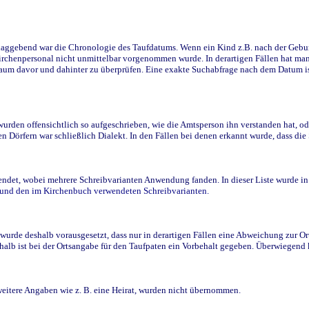
ggebend war die Chronologie des Taufdatums. Wenn ein Kind z.B. nach der Geburt 
rchenpersonal nicht unmittelbar vorgenommen wurde. In derartigen Fällen hat man d
raum davor und dahinter zu überprüfen. Eine exakte Suchabfrage nach dem Datum i
den offensichtlich so aufgeschrieben, wie die Amtsperson ihn verstanden hat, ode
n Dörfern war schließlich Dialekt. In den Fällen bei denen erkannt wurde, dass di
t, wobei mehrere Schreibvarianten Anwendung fanden. In dieser Liste wurde in de
n und den im Kirchenbuch verwendeten Schreibvarianten.
wurde deshalb vorausgesetzt, dass nur in derartigen Fällen eine Abweichung zur O
eshalb ist bei der Ortsangabe für den Taufpaten ein Vorbehalt gegeben. Überwiegen
weitere Angaben wie z. B. eine Heirat, wurden nicht übernommen.