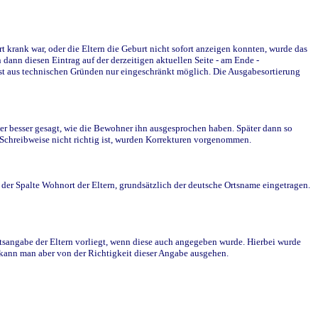
krank war, oder die Eltern die Geburt nicht sofort anzeigen konnten, wurde das
ann diesen Eintrag auf der derzeitigen aktuellen Seite - am Ende -
st aus technischen Gründen nur eingeschränkt möglich. Die Ausgabesortierung
r besser gesagt, wie die Bewohner ihn ausgesprochen haben. Später dann so
e Schreibweise nicht richtig ist, wurden Korrekturen vorgenommen.
r Spalte Wohnort der Eltern, grundsätzlich der deutsche Ortsname eingetragen.
rtsangabe der Eltern vorliegt, wenn diese auch angegeben wurde. Hierbei wurde
d kann man aber von der Richtigkeit dieser Angabe ausgehen.