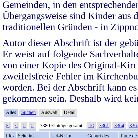
Gemeinden, in den entsprechende
Übergangsweise sind Kinder aus 
traditionellen Gründen - in Zippn
Autor dieser Abschrift ist der geb
Er weist auf folgende Sachverhalte
von einer Kopie des Original-Kirc
zweifelsfreie Fehler im Kirchenbuc
worden. Bei der Abschrift kann e
gekommen sein. Deshalb wird kein
Alles
Suchen
Auswahl
Detail
|<
<
>
>|
3380 Einträge gesamt:
<<
3361
3364
336
Lfd-
Seite im
Lfd-Nr im
Geburt des
Taufe de