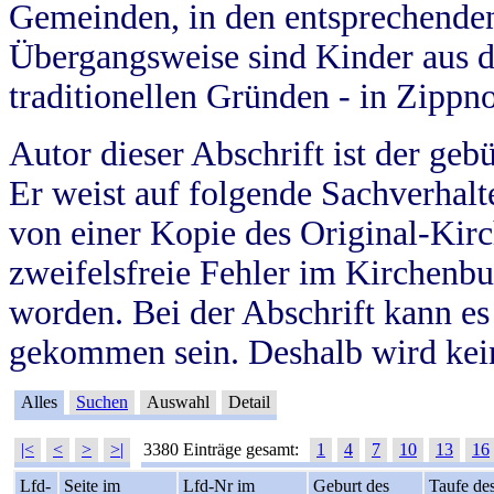
Gemeinden, in den entsprechende
Übergangsweise sind Kinder aus 
traditionellen Gründen - in Zippn
Autor dieser Abschrift ist der geb
Er weist auf folgende Sachverhalte
von einer Kopie des Original-Kirc
zweifelsfreie Fehler im Kirchenbuc
worden. Bei der Abschrift kann e
gekommen sein. Deshalb wird kein
Alles
Suchen
Auswahl
Detail
|<
<
>
>|
3380 Einträge gesamt:
1
4
7
10
13
16
Lfd-
Seite im
Lfd-Nr im
Geburt des
Taufe de