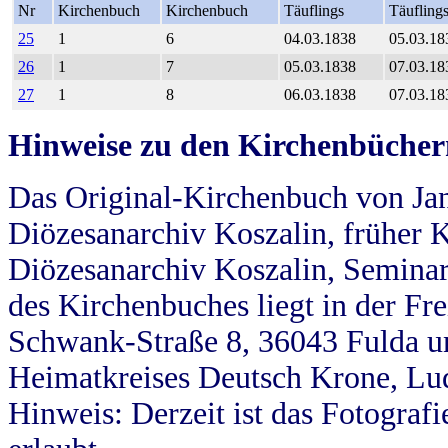
Nr
Kirchenbuch
Kirchenbuch
Täuflings
Täufling
25
1
6
04.03.1838
05.03.18
26
1
7
05.03.1838
07.03.18
27
1
8
06.03.1838
07.03.18
Hinweise zu den Kirchenbücher
Das Original-Kirchenbuch von Jan
Diözesanarchiv Koszalin, früher Kö
Diözesanarchiv Koszalin, Seminar
des Kirchenbuches liegt in der Fr
Schwank-Straße 8, 36043 Fulda u
Heimatkreises Deutsch Krone, Lu
Hinweis: Derzeit ist das Fotograf