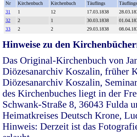
Nr
Kirchenbuch
Kirchenbuch
Täuflings
Täufling
31
1
12
17.03.1838
28.03.18
32
2
1
30.03.1838
01.04.18
33
2
2
29.03.1838
08.04.18
Hinweise zu den Kirchenbücher
Das Original-Kirchenbuch von Jan
Diözesanarchiv Koszalin, früher Kö
Diözesanarchiv Koszalin, Seminar
des Kirchenbuches liegt in der Fr
Schwank-Straße 8, 36043 Fulda u
Heimatkreises Deutsch Krone, Lu
Hinweis: Derzeit ist das Fotograf