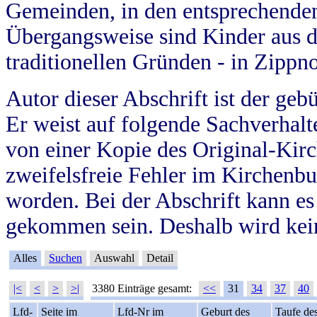
Gemeinden, in den entsprechende
Übergangsweise sind Kinder aus 
traditionellen Gründen - in Zippn
Autor dieser Abschrift ist der geb
Er weist auf folgende Sachverhalte
von einer Kopie des Original-Kirc
zweifelsfreie Fehler im Kirchenbuc
worden. Bei der Abschrift kann e
gekommen sein. Deshalb wird kein
Alles
Suchen
Auswahl
Detail
|<
<
>
>|
3380 Einträge gesamt:
<<
31
34
37
40
Lfd-
Seite im
Lfd-Nr im
Geburt des
Taufe de