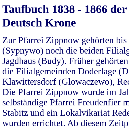
Taufbuch 1838 - 1866 der
Deutsch Krone
Zur Pfarrei Zippnow gehörten bi
(Sypnywo) noch die beiden Filial
Jagdhaus (Budy). Früher gehörten 
die Filialgemeinden Doderlage (D
Klawittersdorf (Glowaczewo), Red
Die Pfarrei Zippnow wurde im Jah
selbständige Pfarrei Freudenfier m
Stabitz und ein Lokalvikariat Red
wurden errichtet. Ab diesem Zeitp