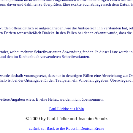
raum davor und dahinter zu überprüfen. Eine exakte Suchabfrage nach dem Datum i
den offensichtlich so aufgeschrieben, wie die Amtsperson ihn verstanden hat, ode
n Dörfern war schließlich Dialekt. In den Fällen bei denen erkannt wurde, dass di
t, wobei mehrere Schreibvarianten Anwendung fanden. In dieser Liste wurde in de
n und den im Kirchenbuch verwendeten Schreibvarianten.
wurde deshalb vorausgesetzt, dass nur in derartigen Fällen eine Abweichung zur O
eshalb ist bei der Ortsangabe für den Taufpaten ein Vorbehalt gegeben. Überwiegen
weitere Angaben wie z. B. eine Heirat, wurden nicht übernommen.
Paul Lüdtke aus Köln
© 2009 by Paul Lüdke und Joachim Schulz
zurück zu: Back to the Roots in Deutsch Krone