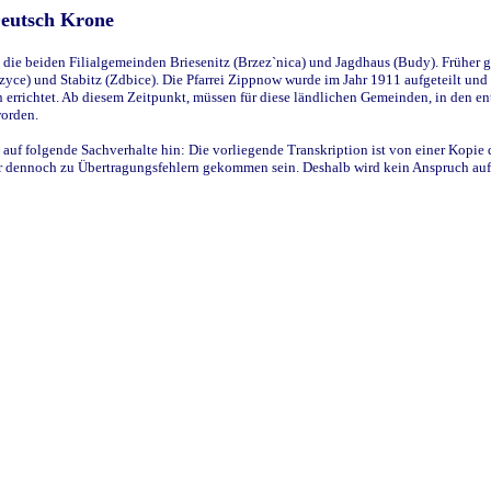
Deutsch Krone
ie beiden Filialgemeinden Briesenitz (Brzez`nica) und Jagdhaus (Budy). Früher g
yce) und Stabitz (Zdbice). Die Pfarrei Zippnow wurde im Jahr 1911 aufgeteilt und e
en errichtet. Ab diesem Zeitpunkt, müssen für diese ländlichen Gemeinden, in den
worden.
 auf folgende Sachverhalte hin: Die vorliegende Transkription ist von einer Kopie 
aber dennoch zu Übertragungsfehlern gekommen sein. Deshalb wird kein Anspruch auf 