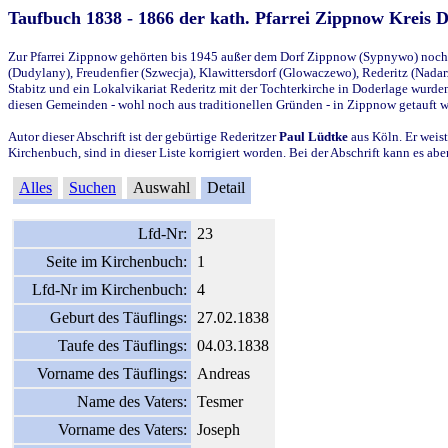
Taufbuch 1838 - 1866 der kath. Pfarrei Zippnow Kreis 
Zur Pfarrei Zippnow gehörten bis 1945 außer dem Dorf Zippnow (Sypnywo) noch d
(Dudylany), Freudenfier (Szwecja), Klawittersdorf (Glowaczewo), Rederitz (Nadarz
Stabitz und ein Lokalvikariat Rederitz mit der Tochterkirche in Doderlage wurd
diesen Gemeinden - wohl noch aus traditionellen Gründen - in Zippnow getauft 
Autor dieser Abschrift ist der gebürtige Rederitzer
Paul Lüdtke
aus Köln. Er weist
Kirchenbuch, sind in dieser Liste korrigiert worden. Bei der Abschrift kann es 
Alles
Suchen
Auswahl
Detail
Lfd-Nr:
23
Seite im Kirchenbuch:
1
Lfd-Nr im Kirchenbuch:
4
Geburt des Täuflings:
27.02.1838
Taufe des Täuflings:
04.03.1838
Vorname des Täuflings:
Andreas
Name des Vaters:
Tesmer
Vorname des Vaters:
Joseph