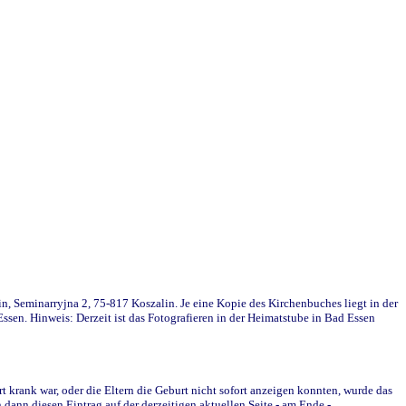
in, Seminarryjna 2, 75-817 Koszalin. Je eine Kopie des Kirchenbuches liegt in der
en. Hinweis: Derzeit ist das Fotografieren in der Heimatstube in Bad Essen
krank war, oder die Eltern die Geburt nicht sofort anzeigen konnten, wurde das
ann diesen Eintrag auf der derzeitigen aktuellen Seite - am Ende -