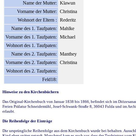
Name der Mutter:
Klawun
Vorname der Mutter:
Christina
Wohnort der Eltern :
Rederitz
Name des 1. Taufpaten:
Mahlke
Vorname des 1. Taufpaten:
Michael
Wohnort des 1. Taufpaten:
Name des 2. Taufpaten:
Manthey
Vorname des 2. Taufpaten:
Christina
Wohnort des 2. Taufpaten:
Feld18:
Hinweise zu den Kirchenbüchern
Das Original-Kirchenbuch von Januar 1838 bis 1866, befindet sich im Diözesanarch
Freien Prälatur Schneidemühl, Josef-Schwank-Straße 8, 36043 Fulda und im Archi
erlaubt.
Die Reihenfolge der Einträge
Die ursprüngliche Reihenfolge aus dem Kirchenbuch wurde bei behalten. Ausschla
Kind eben später getauft. Manchmal kam es auch vor, dass der Taufeintrag vom Ki