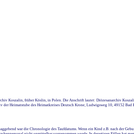
iv Koszalin, früher Köslin, in Polen. Die Anschrift lautet: Diözesanarchiv Koszal
v der Heimatstube des Heimatkreises Deutsch Krone, Ludwigsweg 10, 49152 Bad Ess
ggebend war die Chronologie des Taufdatums. Wenn ein Kind z.B. nach der Geburt 
rchenpersonal nicht unmittelbar vorgenommen wurde. In derartigen Fällen hat man d