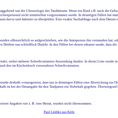
ggebend war die Chronologie des Taufdatums. Wenn ein Kind z.B. nach der Geburt 
rchenpersonal nicht unmittelbar vorgenommen wurde. In derartigen Fällen hat man d
raum davor und dahinter zu überprüfen. Eine exakte Suchabfrage nach dem Datum i
den offensichtlich so aufgeschrieben, wie die Amtsperson ihn verstanden hat, ode
n Dörfern war schließlich Dialekt. In den Fällen bei denen erkannt wurde, dass di
t, wobei mehrere Schreibvarianten Anwendung fanden. In dieser Liste wurde in de
n und den im Kirchenbuch verwendeten Schreibvarianten.
wurde deshalb vorausgesetzt, dass nur in derartigen Fällen eine Abweichung zur O
eshalb ist bei der Ortsangabe für den Taufpaten ein Vorbehalt gegeben. Überwiegen
weitere Angaben wie z. B. eine Heirat, wurden nicht übernommen.
Paul Lüdtke aus Köln