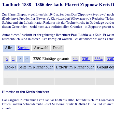
Taufbuch 1838 - 1866 der kath. Pfarrei Zippnow Kreis 
Zur Pfarrei Zippnow gehörten bis 1945 außer dem Dorf Zippnow (Sypnywo) noch d
(Dudylany), Freudenfier (Szwecja), Klawittersdorf (Glowaczewo), Rederitz (Nadarz
Stabitz und ein Lokalvikariat Rederitz mit der Tochterkirche in Doderlage wurd
diesen Gemeinden - wohl noch aus traditionellen Gründen - in Zippnow getauft 
Autor dieser Abschrift ist der gebürtige Rederitzer
Paul Lüdtke
aus Köln. Er weist
Kirchenbuch, sind in dieser Liste korrigiert worden. Bei der Abschrift kann es 
Alles
Suchen
Auswahl
Detail
|<
<
>
>|
3380 Einträge gesamt:
<<
3361
3364
336
Lfd-Nr
Seite im Kirchenbuch
Lfd-Nr im Kirchenbuch
Geburt des
...
...
Hinweise zu den Kirchenbüchern
Das Original-Kirchenbuch von Januar 1838 bis 1866, befindet sich im Diözesanarch
Freien Prälatur Schneidemühl, Josef-Schwank-Straße 8, 36043 Fulda und im Archi
erlaubt.