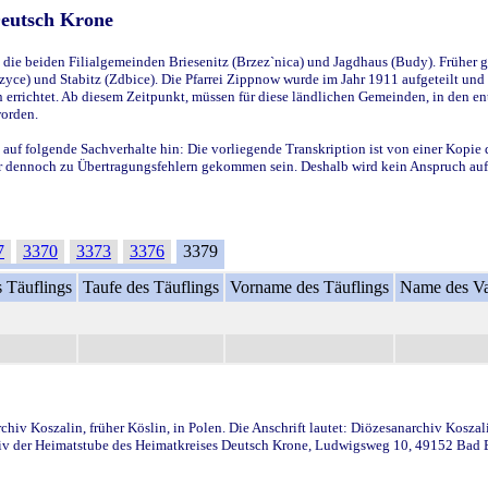
Deutsch Krone
ie beiden Filialgemeinden Briesenitz (Brzez`nica) und Jagdhaus (Budy). Früher g
yce) und Stabitz (Zdbice). Die Pfarrei Zippnow wurde im Jahr 1911 aufgeteilt und e
en errichtet. Ab diesem Zeitpunkt, müssen für diese ländlichen Gemeinden, in den
worden.
 auf folgende Sachverhalte hin: Die vorliegende Transkription ist von einer Kopie 
aber dennoch zu Übertragungsfehlern gekommen sein. Deshalb wird kein Anspruch auf 
7
3370
3373
3376
3379
 Täuflings
Taufe des Täuflings
Vorname des Täuflings
Name des Va
iv Koszalin, früher Köslin, in Polen. Die Anschrift lautet: Diözesanarchiv Koszal
v der Heimatstube des Heimatkreises Deutsch Krone, Ludwigsweg 10, 49152 Bad Ess