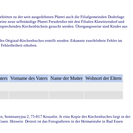
ehörten zu der weit ausgedehnten Pfarrei auch die Filialgemeinden Doderlage
ine neue selbständige Pfarrei Freudenfier mit den Filialen Klawittersdorf und
 entsprechenden Kirchenbüchern gesucht werden. Übergangsweise sind Kinder aus
des Original-Kirchenbuches erstellt worden. Erkannte zweifelsfreie Fehler im
Fehlerfreiheit erhoben.
ters
Vorname des Vaters
Name der Mutter
Wohnort der Eltern
in, Seminarryjna 2, 75-817 Koszalin. Je eine Kopie des Kirchenbuches liegt in der
en. Hinweis: Derzeit ist das Fotografieren in der Heimatstube in Bad Essen