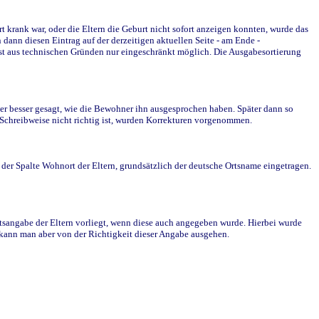
krank war, oder die Eltern die Geburt nicht sofort anzeigen konnten, wurde das
ann diesen Eintrag auf der derzeitigen aktuellen Seite - am Ende -
st aus technischen Gründen nur eingeschränkt möglich. Die Ausgabesortierung
r besser gesagt, wie die Bewohner ihn ausgesprochen haben. Später dann so
e Schreibweise nicht richtig ist, wurden Korrekturen vorgenommen.
r Spalte Wohnort der Eltern, grundsätzlich der deutsche Ortsname eingetragen.
rtsangabe der Eltern vorliegt, wenn diese auch angegeben wurde. Hierbei wurde
d kann man aber von der Richtigkeit dieser Angabe ausgehen.