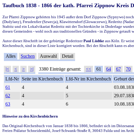
Taufbuch 1838 - 1866 der kath. Pfarrei Zippnow Kreis 
Zur Pfarrei Zippnow gehörten bis 1945 außer dem Dorf Zippnow (Sypnywo) noch d
(Dudylany), Freudenfier (Szwecja), Klawittersdorf (Glowaczewo), Rederitz (Nadarz
Stabitz und ein Lokalvikariat Rederitz mit der Tochterkirche in Doderlage wurd
diesen Gemeinden - wohl noch aus traditionellen Gründen - in Zippnow getauft 
Autor dieser Abschrift ist der gebürtige Rederitzer
Paul Lüdtke
aus Köln. Er weist
Kirchenbuch, sind in dieser Liste korrigiert worden. Bei der Abschrift kann es 
Alles
Suchen
Auswahl
Detail
|<
<
>
>|
3380 Einträge gesamt:
<<
61
64
67
70
Lfd-Nr
Seite im Kirchenbuch
Lfd-Nr im Kirchenbuch
Geburt des
61
4
4
03.08.183
62
4
5
29.07.183
63
4
6
10.08.183
Hinweise zu den Kirchenbüchern
Das Original-Kirchenbuch von Januar 1838 bis 1866, befindet sich im Diözesanarch
Freien Prälatur Schneidemühl, Josef-Schwank-Straße 8, 36043 Fulda und im Archi