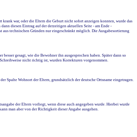
krank war, oder die Eltern die Geburt nicht sofort anzeigen konnten, wurde das
ann diesen Eintrag auf der derzeitigen aktuellen Seite - am Ende -
st aus technischen Gründen nur eingeschränkt möglich. Die Ausgabesortierung
r besser gesagt, wie die Bewohner ihn ausgesprochen haben. Später dann so
e Schreibweise nicht richtig ist, wurden Korrekturen vorgenommen.
r Spalte Wohnort der Eltern, grundsätzlich der deutsche Ortsname eingetragen.
rtsangabe der Eltern vorliegt, wenn diese auch angegeben wurde. Hierbei wurde
d kann man aber von der Richtigkeit dieser Angabe ausgehen.