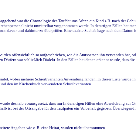
ggebend war die Chronologie des Taufdatums. Wenn ein Kind z.B. nach der Geburt 
rchenpersonal nicht unmittelbar vorgenommen wurde. In derartigen Fällen hat man d
raum davor und dahinter zu überprüfen. Eine exakte Suchabfrage nach dem Datum i
den offensichtlich so aufgeschrieben, wie die Amtsperson ihn verstanden hat, ode
n Dörfern war schließlich Dialekt. In den Fällen bei denen erkannt wurde, dass di
t, wobei mehrere Schreibvarianten Anwendung fanden. In dieser Liste wurde in de
n und den im Kirchenbuch verwendeten Schreibvarianten.
wurde deshalb vorausgesetzt, dass nur in derartigen Fällen eine Abweichung zur O
eshalb ist bei der Ortsangabe für den Taufpaten ein Vorbehalt gegeben. Überwiegen
weitere Angaben wie z. B. eine Heirat, wurden nicht übernommen.