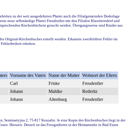
ehörten zu der weit ausgedehnten Pfarrei auch die Filialgemeinden Doderlage
ine neue selbständige Pfarrei Freudenfier mit den Filialen Klawittersdorf und
 entsprechenden Kirchenbüchern gesucht werden. Übergangsweise sind Kinder aus
des Original-Kirchenbuches erstellt worden. Erkannte zweifelsfreie Fehler im
Fehlerfreiheit erhoben.
ters
Vorname des Vaters
Name der Mutter
Wohnort der Eltern
Carl
Friske
Freudenfier
Johann
Mahlke
Rederitz
Johann
Altenburg
Freudenfier
in, Seminarryjna 2, 75-817 Koszalin. Je eine Kopie des Kirchenbuches liegt in der
en. Hinweis: Derzeit ist das Fotografieren in der Heimatstube in Bad Essen