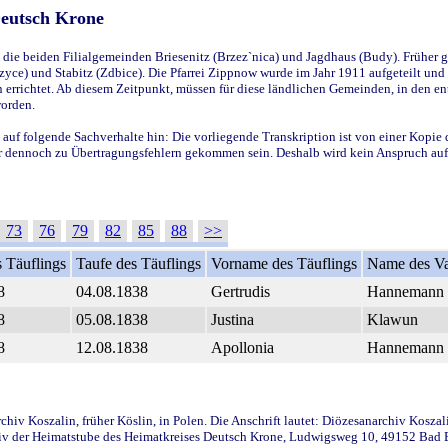
Deutsch Krone
ie beiden Filialgemeinden Briesenitz (Brzez`nica) und Jagdhaus (Budy). Früher g
yce) und Stabitz (Zdbice). Die Pfarrei Zippnow wurde im Jahr 1911 aufgeteilt und e
en errichtet. Ab diesem Zeitpunkt, müssen für diese ländlichen Gemeinden, in den
worden.
 auf folgende Sachverhalte hin: Die vorliegende Transkription ist von einer Kopie 
aber dennoch zu Übertragungsfehlern gekommen sein. Deshalb wird kein Anspruch auf 
73
76
79
82
85
88
>>
 Täuflings
Taufe des Täuflings
Vorname des Täuflings
Name des Va
8
04.08.1838
Gertrudis
Hannemann
8
05.08.1838
Justina
Klawun
8
12.08.1838
Apollonia
Hannemann
iv Koszalin, früher Köslin, in Polen. Die Anschrift lautet: Diözesanarchiv Koszal
v der Heimatstube des Heimatkreises Deutsch Krone, Ludwigsweg 10, 49152 Bad Ess