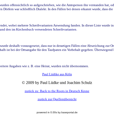
den offensichtlich so aufgeschrieben, wie die Amtsperson ihn verstanden hat, ode
n Dörfern war schließlich Dialekt. In den Fällen bei denen erkannt wurde, dass di
t, wobei mehrere Schreibvarianten Anwendung fanden. In dieser Liste wurde in de
n und den im Kirchenbuch verwendeten Schreibvarianten.
wurde deshalb vorausgesetzt, dass nur in derartigen Fällen eine Abweichung zur O
eshalb ist bei der Ortsangabe für den Taufpaten ein Vorbehalt gegeben. Überwiegen
weitere Angaben wie z. B. eine Heirat, wurden nicht übernommen.
Paul Lüdtke aus Köln
© 2009 by Paul Lüdke und Joachim Schulz
zurück zu: Back to the Roots in Deutsch Krone
zurück zur Quellenübersicht
powered in 0.00s by baseportal.de