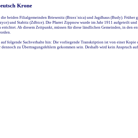
Deutsch Krone
ie beiden Filialgemeinden Briesenitz (Brzez`nica) und Jagdhaus (Budy). Früher g
yce) und Stabitz (Zdbice). Die Pfarrei Zippnow wurde im Jahr 1911 aufgeteilt und e
en errichtet. Ab diesem Zeitpunkt, müssen für diese ländlichen Gemeinden, in den
worden.
 auf folgende Sachverhalte hin: Die vorliegende Transkription ist von einer Kopie 
aber dennoch zu Übertragungsfehlern gekommen sein. Deshalb wird kein Anspruch auf 