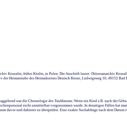
iv Koszalin, früher Köslin, in Polen. Die Anschrift lautet: Diözesanarchiv Koszal
v der Heimatstube des Heimatkreises Deutsch Krone, Ludwigsweg 10, 49152 Bad Ess
ggebend war die Chronologie des Taufdatums. Wenn ein Kind z.B. nach der Geburt 
rchenpersonal nicht unmittelbar vorgenommen wurde. In derartigen Fällen hat man d
raum davor und dahinter zu überprüfen. Eine exakte Suchabfrage nach dem Datum i