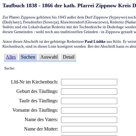
Taufbuch 1838 - 1866 der kath. Pfarrei Zippnow Kreis 
Zur Pfarrei Zippnow gehörten bis 1945 außer dem Dorf Zippnow (Sypnywo) noch d
(Dudylany), Freudenfier (Szwecja), Klawittersdorf (Glowaczewo), Rederitz (Nadarz
Stabitz und ein Lokalvikariat Rederitz mit der Tochterkirche in Doderlage wurd
diesen Gemeinden - wohl noch aus traditionellen Gründen - in Zippnow getauft 
Autor dieser Abschrift ist der gebürtige Rederitzer
Paul Lüdtke
aus Köln. Er weist
Kirchenbuch, sind in dieser Liste korrigiert worden. Bei der Abschrift kann es 
Alles
Suchen
Auswahl
Detail
Suche:
Lfd-Nr im Kirchenbuch:
Geburt des Täuflings:
Taufe des Täuflings:
Vorname des Täuflings:
Name des Vaters:
Name der Mutter: