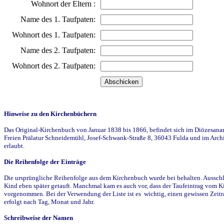
Wohnort der Eltern :
Name des 1. Taufpaten:
Wohnort des 1. Taufpaten:
Name des 2. Taufpaten:
Wohnort des 2. Taufpaten:
Hinweise zu den Kirchenbüchern
Das Original-Kirchenbuch von Januar 1838 bis 1866, befindet sich im Diözesanarch
Freien Prälatur Schneidemühl, Josef-Schwank-Straße 8, 36043 Fulda und im Archi
erlaubt.
Die Reihenfolge der Einträge
Die ursprüngliche Reihenfolge aus dem Kirchenbuch wurde bei behalten. Ausschla
Kind eben später getauft. Manchmal kam es auch vor, dass der Taufeintrag vom Ki
vorgenommen. Bei der Verwendung der Liste ist es wichtig, einen gewissen Zeit
erfolgt nach Tag, Monat und Jahr.
Schreibweise der Namen