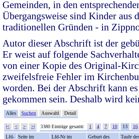
Gemeinden, in den entsprechende
Übergangsweise sind Kinder aus 
traditionellen Gründen - in Zippn
Autor dieser Abschrift ist der geb
Er weist auf folgende Sachverhalte
von einer Kopie des Original-Kirc
zweifelsfreie Fehler im Kirchenbuc
worden. Bei der Abschrift kann e
gekommen sein. Deshalb wird kein
Alles
Suchen
Auswahl
Detail
|<
<
>
>|
3380 Einträge gesamt:
1
4
7
10
13
16
Lfd-
Seite im
Lfd-Nr im
Geburt des
Taufe de