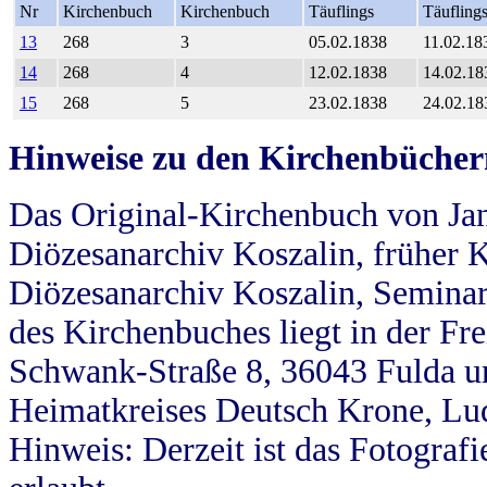
Nr
Kirchenbuch
Kirchenbuch
Täuflings
Täufling
13
268
3
05.02.1838
11.02.18
14
268
4
12.02.1838
14.02.18
15
268
5
23.02.1838
24.02.18
Hinweise zu den Kirchenbücher
Das Original-Kirchenbuch von Jan
Diözesanarchiv Koszalin, früher Kö
Diözesanarchiv Koszalin, Seminar
des Kirchenbuches liegt in der Fr
Schwank-Straße 8, 36043 Fulda u
Heimatkreises Deutsch Krone, Lu
Hinweis: Derzeit ist das Fotograf