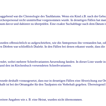
ggebend war die Chronologie des Taufdatums. Wenn ein Kind z.B. nach der Geburt 
rchenpersonal nicht unmittelbar vorgenommen wurde. In derartigen Fällen hat man d
raum davor und dahinter zu überprüfen. Eine exakte Suchabfrage nach dem Datum i
den offensichtlich so aufgeschrieben, wie die Amtsperson ihn verstanden hat, ode
n Dörfern war schließlich Dialekt. In den Fällen bei denen erkannt wurde, dass di
t, wobei mehrere Schreibvarianten Anwendung fanden. In dieser Liste wurde in de
n und den im Kirchenbuch verwendeten Schreibvarianten.
wurde deshalb vorausgesetzt, dass nur in derartigen Fällen eine Abweichung zur O
eshalb ist bei der Ortsangabe für den Taufpaten ein Vorbehalt gegeben. Überwiegen
weitere Angaben wie z. B. eine Heirat, wurden nicht übernommen.