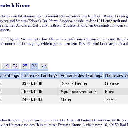
Deutsch Krone
ie beiden Filialgemeinden Briesenitz (Brzez`nica) und Jagdhaus (Budy). Früher g
yce) und Stabitz (Zdbice). Die Pfarrei Zippnow wurde im Jahr 1911 aufgeteilt und e
en errichtet. Ab diesem Zeitpunkt, müssen für diese ländlichen Gemeinden, in den
worden.
 auf folgende Sachverhalte hin: Die vorliegende Transkription ist von einer Kopie 
aber dennoch zu Übertragungsfehlern gekommen sein. Deshalb wird kein Anspruch auf 
19
22
25
28
>>
 Täuflings
Taufe des Täuflings
Vorname des Täuflings
Name des Va
8
09.03.1838
Rosalia Bertha
Gramse
8
18.03.1838
Apollonia Gertrudis
Prien
8
24.03.1883
Maria
Jaster
iv Koszalin, früher Köslin, in Polen. Die Anschrift lautet: Diözesanarchiv Koszal
v der Heimatstube des Heimatkreises Deutsch Krone, Ludwigsweg 10, 49152 Bad Ess