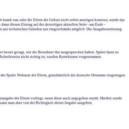
krank war, oder die Eltern die Geburt nicht sofort anzeigen konnten, wurde das
ann diesen Eintrag auf der derzeitigen aktuellen Seite - am Ende -
st aus technischen Gründen nur eingeschränkt möglich. Die Ausgabesortierung
r besser gesagt, wie die Bewohner ihn ausgesprochen haben. Später dann so
e Schreibweise nicht richtig ist, wurden Korrekturen vorgenommen.
r Spalte Wohnort der Eltern, grundsätzlich der deutsche Ortsname eingetragen.
rtsangabe der Eltern vorliegt, wenn diese auch angegeben wurde. Hierbei wurde
d kann man aber von der Richtigkeit dieser Angabe ausgehen.