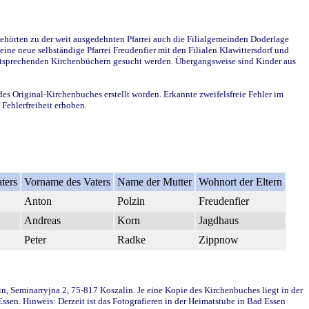
ehörten zu der weit ausgedehnten Pfarrei auch die Filialgemeinden Doderlage
ine neue selbständige Pfarrei Freudenfier mit den Filialen Klawittersdorf und
 entsprechenden Kirchenbüchern gesucht werden. Übergangsweise sind Kinder aus
des Original-Kirchenbuches erstellt worden. Erkannte zweifelsfreie Fehler im
Fehlerfreiheit erhoben.
ters
Vorname des Vaters
Name der Mutter
Wohnort der Eltern
Anton
Polzin
Freudenfier
Andreas
Korn
Jagdhaus
Peter
Radke
Zippnow
in, Seminarryjna 2, 75-817 Koszalin. Je eine Kopie des Kirchenbuches liegt in der
en. Hinweis: Derzeit ist das Fotografieren in der Heimatstube in Bad Essen