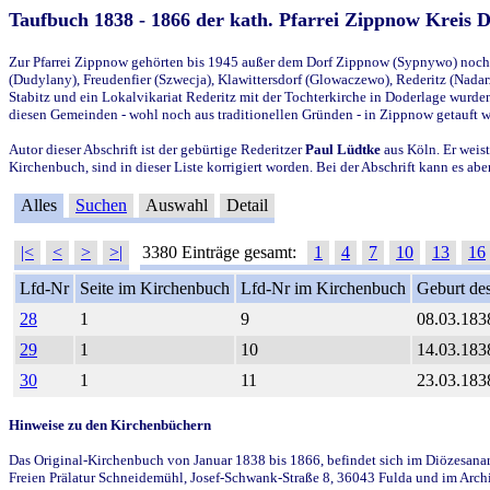
Taufbuch 1838 - 1866 der kath. Pfarrei Zippnow Kreis 
Zur Pfarrei Zippnow gehörten bis 1945 außer dem Dorf Zippnow (Sypnywo) noch d
(Dudylany), Freudenfier (Szwecja), Klawittersdorf (Glowaczewo), Rederitz (Nadarz
Stabitz und ein Lokalvikariat Rederitz mit der Tochterkirche in Doderlage wurd
diesen Gemeinden - wohl noch aus traditionellen Gründen - in Zippnow getauft 
Autor dieser Abschrift ist der gebürtige Rederitzer
Paul Lüdtke
aus Köln. Er weist
Kirchenbuch, sind in dieser Liste korrigiert worden. Bei der Abschrift kann es 
Alles
Suchen
Auswahl
Detail
|<
<
>
>|
3380 Einträge gesamt:
1
4
7
10
13
16
Lfd-Nr
Seite im Kirchenbuch
Lfd-Nr im Kirchenbuch
Geburt des
28
1
9
08.03.183
29
1
10
14.03.183
30
1
11
23.03.183
Hinweise zu den Kirchenbüchern
Das Original-Kirchenbuch von Januar 1838 bis 1866, befindet sich im Diözesanarch
Freien Prälatur Schneidemühl, Josef-Schwank-Straße 8, 36043 Fulda und im Archi