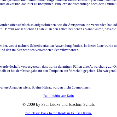
raum davor und dahinter zu überprüfen. Eine exakte Suchabfrage nach dem Datum i
den offensichtlich so aufgeschrieben, wie die Amtsperson ihn verstanden hat, ode
n Dörfern war schließlich Dialekt. In den Fällen bei denen erkannt wurde, dass di
t, wobei mehrere Schreibvarianten Anwendung fanden. In dieser Liste wurde in de
n und den im Kirchenbuch verwendeten Schreibvarianten.
wurde deshalb vorausgesetzt, dass nur in derartigen Fällen eine Abweichung zur O
eshalb ist bei der Ortsangabe für den Taufpaten ein Vorbehalt gegeben. Überwiegen
weitere Angaben wie z. B. eine Heirat, wurden nicht übernommen.
Paul Lüdtke aus Köln
© 2009 by Paul Lüdke und Joachim Schulz
zurück zu: Back to the Roots in Deutsch Krone