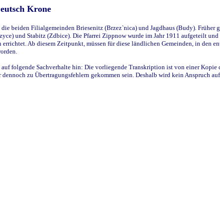
Deutsch Krone
ie beiden Filialgemeinden Briesenitz (Brzez`nica) und Jagdhaus (Budy). Früher g
yce) und Stabitz (Zdbice). Die Pfarrei Zippnow wurde im Jahr 1911 aufgeteilt und e
en errichtet. Ab diesem Zeitpunkt, müssen für diese ländlichen Gemeinden, in den
worden.
 auf folgende Sachverhalte hin: Die vorliegende Transkription ist von einer Kopie 
aber dennoch zu Übertragungsfehlern gekommen sein. Deshalb wird kein Anspruch auf 