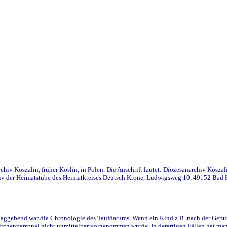
iv Koszalin, früher Köslin, in Polen. Die Anschrift lautet: Diözesanarchiv Koszal
v der Heimatstube des Heimatkreises Deutsch Krone, Ludwigsweg 10, 49152 Bad Ess
ggebend war die Chronologie des Taufdatums. Wenn ein Kind z.B. nach der Geburt 
rchenpersonal nicht unmittelbar vorgenommen wurde. In derartigen Fällen hat man d