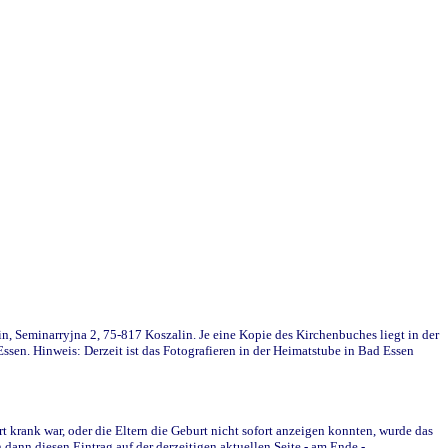
in, Seminarryjna 2, 75-817 Koszalin. Je eine Kopie des Kirchenbuches liegt in der
en. Hinweis: Derzeit ist das Fotografieren in der Heimatstube in Bad Essen
krank war, oder die Eltern die Geburt nicht sofort anzeigen konnten, wurde das
ann diesen Eintrag auf der derzeitigen aktuellen Seite - am Ende -