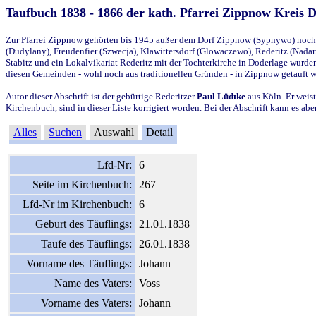
Taufbuch 1838 - 1866 der kath. Pfarrei Zippnow Kreis 
Zur Pfarrei Zippnow gehörten bis 1945 außer dem Dorf Zippnow (Sypnywo) noch d
(Dudylany), Freudenfier (Szwecja), Klawittersdorf (Glowaczewo), Rederitz (Nadarz
Stabitz und ein Lokalvikariat Rederitz mit der Tochterkirche in Doderlage wurd
diesen Gemeinden - wohl noch aus traditionellen Gründen - in Zippnow getauft 
Autor dieser Abschrift ist der gebürtige Rederitzer
Paul Lüdtke
aus Köln. Er weist
Kirchenbuch, sind in dieser Liste korrigiert worden. Bei der Abschrift kann es 
Alles
Suchen
Auswahl
Detail
Lfd-Nr:
6
Seite im Kirchenbuch:
267
Lfd-Nr im Kirchenbuch:
6
Geburt des Täuflings:
21.01.1838
Taufe des Täuflings:
26.01.1838
Vorname des Täuflings:
Johann
Name des Vaters:
Voss
Vorname des Vaters:
Johann