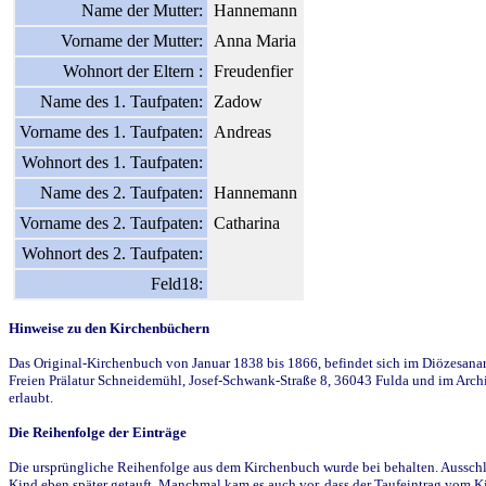
Name der Mutter:
Hannemann
Vorname der Mutter:
Anna Maria
Wohnort der Eltern :
Freudenfier
Name des 1. Taufpaten:
Zadow
Vorname des 1. Taufpaten:
Andreas
Wohnort des 1. Taufpaten:
Name des 2. Taufpaten:
Hannemann
Vorname des 2. Taufpaten:
Catharina
Wohnort des 2. Taufpaten:
Feld18:
Hinweise zu den Kirchenbüchern
Das Original-Kirchenbuch von Januar 1838 bis 1866, befindet sich im Diözesanarch
Freien Prälatur Schneidemühl, Josef-Schwank-Straße 8, 36043 Fulda und im Archi
erlaubt.
Die Reihenfolge der Einträge
Die ursprüngliche Reihenfolge aus dem Kirchenbuch wurde bei behalten. Ausschla
Kind eben später getauft. Manchmal kam es auch vor, dass der Taufeintrag vom Ki