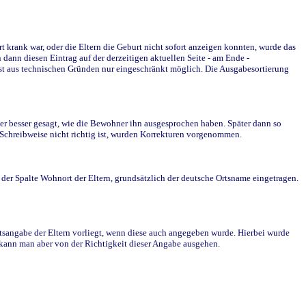
krank war, oder die Eltern die Geburt nicht sofort anzeigen konnten, wurde das
ann diesen Eintrag auf der derzeitigen aktuellen Seite - am Ende -
st aus technischen Gründen nur eingeschränkt möglich. Die Ausgabesortierung
r besser gesagt, wie die Bewohner ihn ausgesprochen haben. Später dann so
e Schreibweise nicht richtig ist, wurden Korrekturen vorgenommen.
r Spalte Wohnort der Eltern, grundsätzlich der deutsche Ortsname eingetragen.
rtsangabe der Eltern vorliegt, wenn diese auch angegeben wurde. Hierbei wurde
d kann man aber von der Richtigkeit dieser Angabe ausgehen.