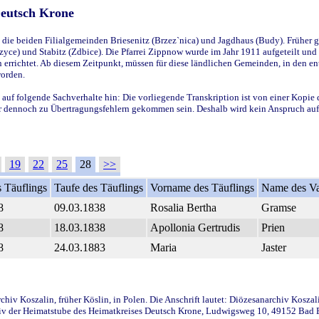
Deutsch Krone
ie beiden Filialgemeinden Briesenitz (Brzez`nica) und Jagdhaus (Budy). Früher g
yce) und Stabitz (Zdbice). Die Pfarrei Zippnow wurde im Jahr 1911 aufgeteilt und e
en errichtet. Ab diesem Zeitpunkt, müssen für diese ländlichen Gemeinden, in den
worden.
 auf folgende Sachverhalte hin: Die vorliegende Transkription ist von einer Kopie 
aber dennoch zu Übertragungsfehlern gekommen sein. Deshalb wird kein Anspruch auf 
19
22
25
28
>>
 Täuflings
Taufe des Täuflings
Vorname des Täuflings
Name des Va
8
09.03.1838
Rosalia Bertha
Gramse
8
18.03.1838
Apollonia Gertrudis
Prien
8
24.03.1883
Maria
Jaster
iv Koszalin, früher Köslin, in Polen. Die Anschrift lautet: Diözesanarchiv Koszal
v der Heimatstube des Heimatkreises Deutsch Krone, Ludwigsweg 10, 49152 Bad Ess