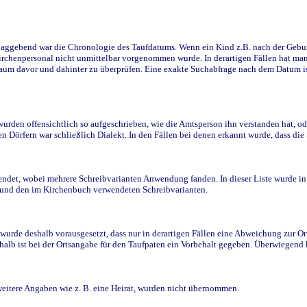
ggebend war die Chronologie des Taufdatums. Wenn ein Kind z.B. nach der Geburt 
rchenpersonal nicht unmittelbar vorgenommen wurde. In derartigen Fällen hat man d
raum davor und dahinter zu überprüfen. Eine exakte Suchabfrage nach dem Datum i
den offensichtlich so aufgeschrieben, wie die Amtsperson ihn verstanden hat, ode
n Dörfern war schließlich Dialekt. In den Fällen bei denen erkannt wurde, dass di
t, wobei mehrere Schreibvarianten Anwendung fanden. In dieser Liste wurde in de
n und den im Kirchenbuch verwendeten Schreibvarianten.
wurde deshalb vorausgesetzt, dass nur in derartigen Fällen eine Abweichung zur O
eshalb ist bei der Ortsangabe für den Taufpaten ein Vorbehalt gegeben. Überwiegen
weitere Angaben wie z. B. eine Heirat, wurden nicht übernommen.