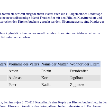
ehörten zu der weit ausgedehnten Pfarrei auch die Filialgemeinden Doderlage
ine neue selbständige Pfarrei Freudenfier mit den Filialen Klawittersdorf und
 entsprechenden Kirchenbüchern gesucht werden. Übergangsweise sind Kinder aus
des Original-Kirchenbuches erstellt worden. Erkannte zweifelsfreie Fehler im
Fehlerfreiheit erhoben.
ters
Vorname des Vaters
Name der Mutter
Wohnort der Eltern
Anton
Polzin
Freudenfier
Andreas
Korn
Jagdhaus
Peter
Radke
Zippnow
in, Seminarryjna 2, 75-817 Koszalin. Je eine Kopie des Kirchenbuches liegt in der
en. Hinweis: Derzeit ist das Fotografieren in der Heimatstube in Bad Essen