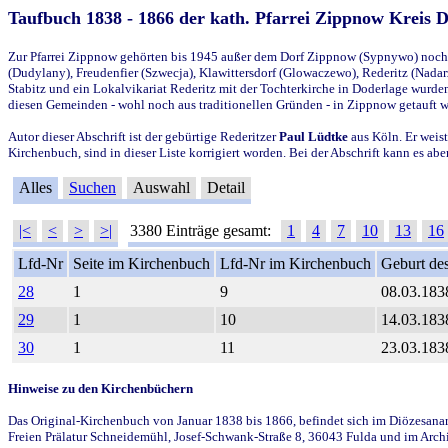
Taufbuch 1838 - 1866 der kath. Pfarrei Zippnow Kreis 
Zur Pfarrei Zippnow gehörten bis 1945 außer dem Dorf Zippnow (Sypnywo) noch d
(Dudylany), Freudenfier (Szwecja), Klawittersdorf (Glowaczewo), Rederitz (Nadarz
Stabitz und ein Lokalvikariat Rederitz mit der Tochterkirche in Doderlage wurd
diesen Gemeinden - wohl noch aus traditionellen Gründen - in Zippnow getauft 
Autor dieser Abschrift ist der gebürtige Rederitzer
Paul Lüdtke
aus Köln. Er weist
Kirchenbuch, sind in dieser Liste korrigiert worden. Bei der Abschrift kann es 
Alles
Suchen
Auswahl
Detail
|<
<
>
>|
3380 Einträge gesamt:
1
4
7
10
13
16
Lfd-Nr
Seite im Kirchenbuch
Lfd-Nr im Kirchenbuch
Geburt des
28
1
9
08.03.183
29
1
10
14.03.183
30
1
11
23.03.183
Hinweise zu den Kirchenbüchern
Das Original-Kirchenbuch von Januar 1838 bis 1866, befindet sich im Diözesanarch
Freien Prälatur Schneidemühl, Josef-Schwank-Straße 8, 36043 Fulda und im Archi