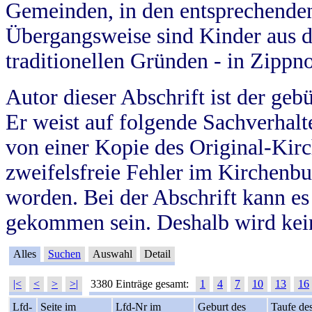
Gemeinden, in den entsprechende
Übergangsweise sind Kinder aus 
traditionellen Gründen - in Zippn
Autor dieser Abschrift ist der geb
Er weist auf folgende Sachverhalte
von einer Kopie des Original-Kirc
zweifelsfreie Fehler im Kirchenbuc
worden. Bei der Abschrift kann e
gekommen sein. Deshalb wird kein
Alles
Suchen
Auswahl
Detail
|<
<
>
>|
3380 Einträge gesamt:
1
4
7
10
13
16
Lfd-
Seite im
Lfd-Nr im
Geburt des
Taufe de