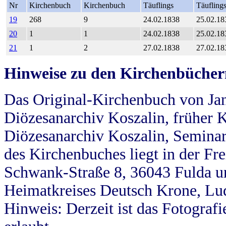
Nr
Kirchenbuch
Kirchenbuch
Täuflings
Täufling
19
268
9
24.02.1838
25.02.18
20
1
1
24.02.1838
25.02.18
21
1
2
27.02.1838
27.02.18
Hinweise zu den Kirchenbücher
Das Original-Kirchenbuch von Jan
Diözesanarchiv Koszalin, früher Kö
Diözesanarchiv Koszalin, Seminar
des Kirchenbuches liegt in der Fr
Schwank-Straße 8, 36043 Fulda u
Heimatkreises Deutsch Krone, Lu
Hinweis: Derzeit ist das Fotograf