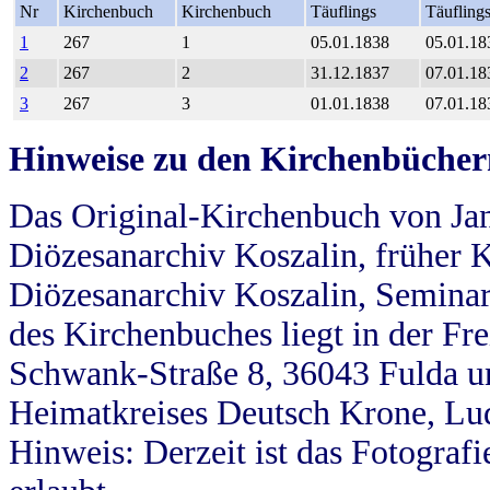
Nr
Kirchenbuch
Kirchenbuch
Täuflings
Täufling
1
267
1
05.01.1838
05.01.18
2
267
2
31.12.1837
07.01.18
3
267
3
01.01.1838
07.01.18
Hinweise zu den Kirchenbücher
Das Original-Kirchenbuch von Jan
Diözesanarchiv Koszalin, früher Kö
Diözesanarchiv Koszalin, Seminar
des Kirchenbuches liegt in der Fr
Schwank-Straße 8, 36043 Fulda u
Heimatkreises Deutsch Krone, Lu
Hinweis: Derzeit ist das Fotograf