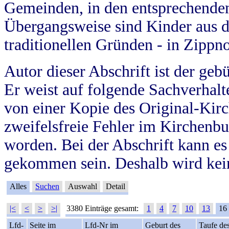
Gemeinden, in den entsprechende
Übergangsweise sind Kinder aus 
traditionellen Gründen - in Zippn
Autor dieser Abschrift ist der geb
Er weist auf folgende Sachverhalte
von einer Kopie des Original-Kirc
zweifelsfreie Fehler im Kirchenbuc
worden. Bei der Abschrift kann e
gekommen sein. Deshalb wird kein
Alles
Suchen
Auswahl
Detail
|<
<
>
>|
3380 Einträge gesamt:
1
4
7
10
13
16
Lfd-
Seite im
Lfd-Nr im
Geburt des
Taufe de