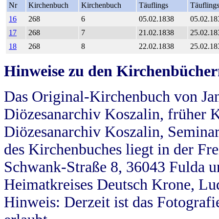
Nr
Kirchenbuch
Kirchenbuch
Täuflings
Täufling
16
268
6
05.02.1838
05.02.18
17
268
7
21.02.1838
25.02.18
18
268
8
22.02.1838
25.02.18
Hinweise zu den Kirchenbücher
Das Original-Kirchenbuch von Jan
Diözesanarchiv Koszalin, früher Kö
Diözesanarchiv Koszalin, Seminar
des Kirchenbuches liegt in der Fr
Schwank-Straße 8, 36043 Fulda u
Heimatkreises Deutsch Krone, Lu
Hinweis: Derzeit ist das Fotograf