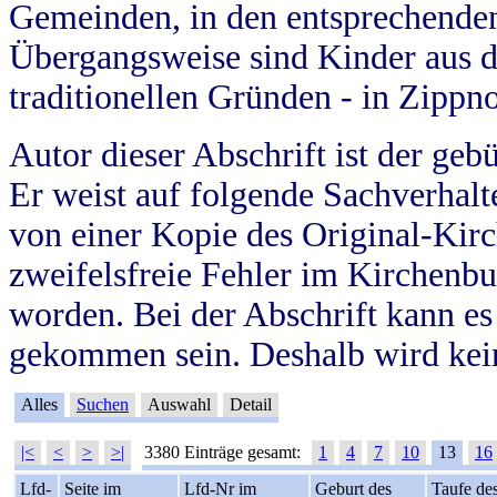
Gemeinden, in den entsprechende
Übergangsweise sind Kinder aus 
traditionellen Gründen - in Zippn
Autor dieser Abschrift ist der geb
Er weist auf folgende Sachverhalte
von einer Kopie des Original-Kirc
zweifelsfreie Fehler im Kirchenbuc
worden. Bei der Abschrift kann e
gekommen sein. Deshalb wird kein
Alles
Suchen
Auswahl
Detail
|<
<
>
>|
3380 Einträge gesamt:
1
4
7
10
13
16
Lfd-
Seite im
Lfd-Nr im
Geburt des
Taufe de