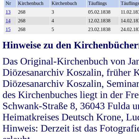
Nr
Kirchenbuch
Kirchenbuch
Täuflings
Täufling
13
268
3
05.02.1838
11.02.18
14
268
4
12.02.1838
14.02.18
15
268
5
23.02.1838
24.02.18
Hinweise zu den Kirchenbücher
Das Original-Kirchenbuch von Jan
Diözesanarchiv Koszalin, früher Kö
Diözesanarchiv Koszalin, Seminar
des Kirchenbuches liegt in der Fr
Schwank-Straße 8, 36043 Fulda u
Heimatkreises Deutsch Krone, Lu
Hinweis: Derzeit ist das Fotograf