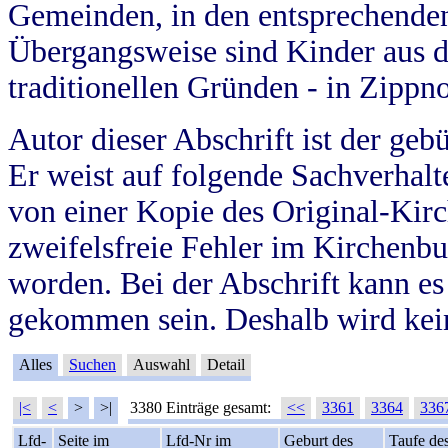
Gemeinden, in den entsprechende
Übergangsweise sind Kinder aus 
traditionellen Gründen - in Zippn
Autor dieser Abschrift ist der geb
Er weist auf folgende Sachverhalte
von einer Kopie des Original-Kirc
zweifelsfreie Fehler im Kirchenbuc
worden. Bei der Abschrift kann e
gekommen sein. Deshalb wird kein
Alles
Suchen
Auswahl
Detail
|<
<
>
>|
3380 Einträge gesamt:
<<
3361
3364
336
Lfd-
Seite im
Lfd-Nr im
Geburt des
Taufe de