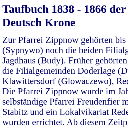
Taufbuch 1838 - 1866 der
Deutsch Krone
Zur Pfarrei Zippnow gehörten bi
(Sypnywo) noch die beiden Filial
Jagdhaus (Budy). Früher gehörten 
die Filialgemeinden Doderlage (D
Klawittersdorf (Glowaczewo), Red
Die Pfarrei Zippnow wurde im Jah
selbständige Pfarrei Freudenfier m
Stabitz und ein Lokalvikariat Red
wurden errichtet. Ab diesem Zeitp