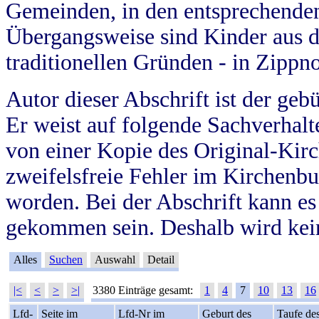
Gemeinden, in den entsprechende
Übergangsweise sind Kinder aus 
traditionellen Gründen - in Zippn
Autor dieser Abschrift ist der geb
Er weist auf folgende Sachverhalte
von einer Kopie des Original-Kirc
zweifelsfreie Fehler im Kirchenbuc
worden. Bei der Abschrift kann e
gekommen sein. Deshalb wird kein
Alles
Suchen
Auswahl
Detail
|<
<
>
>|
3380 Einträge gesamt:
1
4
7
10
13
16
Lfd-
Seite im
Lfd-Nr im
Geburt des
Taufe de