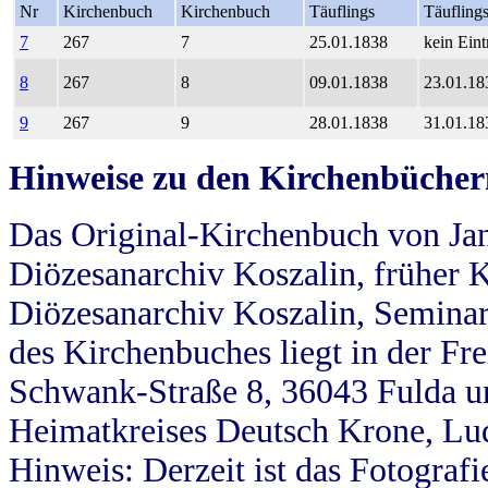
Nr
Kirchenbuch
Kirchenbuch
Täuflings
Täufling
7
267
7
25.01.1838
kein Eint
8
267
8
09.01.1838
23.01.18
9
267
9
28.01.1838
31.01.18
Hinweise zu den Kirchenbücher
Das Original-Kirchenbuch von Jan
Diözesanarchiv Koszalin, früher Kö
Diözesanarchiv Koszalin, Seminar
des Kirchenbuches liegt in der Fr
Schwank-Straße 8, 36043 Fulda u
Heimatkreises Deutsch Krone, Lu
Hinweis: Derzeit ist das Fotograf