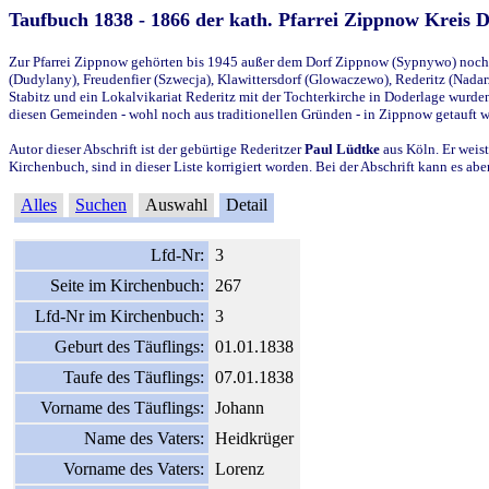
Taufbuch 1838 - 1866 der kath. Pfarrei Zippnow Kreis 
Zur Pfarrei Zippnow gehörten bis 1945 außer dem Dorf Zippnow (Sypnywo) noch d
(Dudylany), Freudenfier (Szwecja), Klawittersdorf (Glowaczewo), Rederitz (Nadarz
Stabitz und ein Lokalvikariat Rederitz mit der Tochterkirche in Doderlage wurd
diesen Gemeinden - wohl noch aus traditionellen Gründen - in Zippnow getauft 
Autor dieser Abschrift ist der gebürtige Rederitzer
Paul Lüdtke
aus Köln. Er weist
Kirchenbuch, sind in dieser Liste korrigiert worden. Bei der Abschrift kann es 
Alles
Suchen
Auswahl
Detail
Lfd-Nr:
3
Seite im Kirchenbuch:
267
Lfd-Nr im Kirchenbuch:
3
Geburt des Täuflings:
01.01.1838
Taufe des Täuflings:
07.01.1838
Vorname des Täuflings:
Johann
Name des Vaters:
Heidkrüger
Vorname des Vaters:
Lorenz