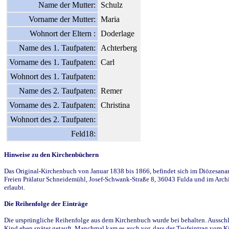
Name der Mutter:
Schulz
Vorname der Mutter:
Maria
Wohnort der Eltern :
Doderlage
Name des 1. Taufpaten:
Achterberg
Vorname des 1. Taufpaten:
Carl
Wohnort des 1. Taufpaten:
Name des 2. Taufpaten:
Remer
Vorname des 2. Taufpaten:
Christina
Wohnort des 2. Taufpaten:
Feld18:
Hinweise zu den Kirchenbüchern
Das Original-Kirchenbuch von Januar 1838 bis 1866, befindet sich im Diözesanarch
Freien Prälatur Schneidemühl, Josef-Schwank-Straße 8, 36043 Fulda und im Archi
erlaubt.
Die Reihenfolge der Einträge
Die ursprüngliche Reihenfolge aus dem Kirchenbuch wurde bei behalten. Ausschla
Kind eben später getauft. Manchmal kam es auch vor, dass der Taufeintrag vom Ki