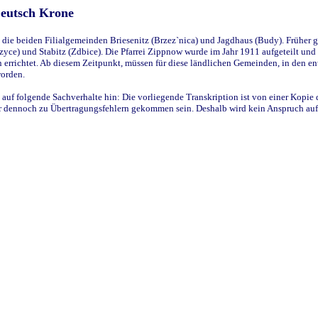
Deutsch Krone
ie beiden Filialgemeinden Briesenitz (Brzez`nica) und Jagdhaus (Budy). Früher g
yce) und Stabitz (Zdbice). Die Pfarrei Zippnow wurde im Jahr 1911 aufgeteilt und e
en errichtet. Ab diesem Zeitpunkt, müssen für diese ländlichen Gemeinden, in den
worden.
 auf folgende Sachverhalte hin: Die vorliegende Transkription ist von einer Kopie 
aber dennoch zu Übertragungsfehlern gekommen sein. Deshalb wird kein Anspruch auf 