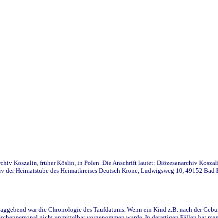
iv Koszalin, früher Köslin, in Polen. Die Anschrift lautet: Diözesanarchiv Koszal
v der Heimatstube des Heimatkreises Deutsch Krone, Ludwigsweg 10, 49152 Bad Ess
ggebend war die Chronologie des Taufdatums. Wenn ein Kind z.B. nach der Geburt 
rchenpersonal nicht unmittelbar vorgenommen wurde. In derartigen Fällen hat man d