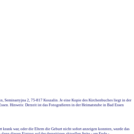
in, Seminarryjna 2, 75-817 Koszalin. Je eine Kopie des Kirchenbuches liegt in der
en. Hinweis: Derzeit ist das Fotografieren in der Heimatstube in Bad Essen
krank war, oder die Eltern die Geburt nicht sofort anzeigen konnten, wurde das
ann diesen Eintrag auf der derzeitigen aktuellen Seite - am Ende -