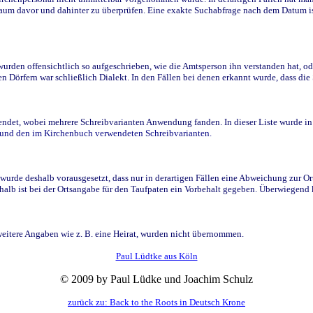
raum davor und dahinter zu überprüfen. Eine exakte Suchabfrage nach dem Datum i
den offensichtlich so aufgeschrieben, wie die Amtsperson ihn verstanden hat, ode
n Dörfern war schließlich Dialekt. In den Fällen bei denen erkannt wurde, dass di
t, wobei mehrere Schreibvarianten Anwendung fanden. In dieser Liste wurde in de
n und den im Kirchenbuch verwendeten Schreibvarianten.
wurde deshalb vorausgesetzt, dass nur in derartigen Fällen eine Abweichung zur O
eshalb ist bei der Ortsangabe für den Taufpaten ein Vorbehalt gegeben. Überwiegen
weitere Angaben wie z. B. eine Heirat, wurden nicht übernommen.
Paul Lüdtke aus Köln
© 2009 by Paul Lüdke und Joachim Schulz
zurück zu: Back to the Roots in Deutsch Krone