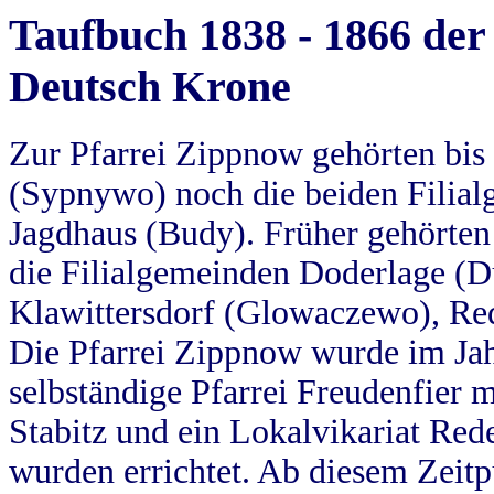
Taufbuch 1838 - 1866 der
Deutsch Krone
Zur Pfarrei Zippnow gehörten bi
(Sypnywo) noch die beiden Filial
Jagdhaus (Budy). Früher gehörten 
die Filialgemeinden Doderlage (D
Klawittersdorf (Glowaczewo), Red
Die Pfarrei Zippnow wurde im Jah
selbständige Pfarrei Freudenfier m
Stabitz und ein Lokalvikariat Red
wurden errichtet. Ab diesem Zeitp