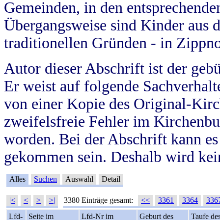
Gemeinden, in den entsprechende
Übergangsweise sind Kinder aus 
traditionellen Gründen - in Zippn
Autor dieser Abschrift ist der geb
Er weist auf folgende Sachverhalte
von einer Kopie des Original-Kirc
zweifelsfreie Fehler im Kirchenbuc
worden. Bei der Abschrift kann e
gekommen sein. Deshalb wird kein
Alles
Suchen
Auswahl
Detail
|<
<
>
>|
3380 Einträge gesamt:
<<
3361
3364
336
Lfd-
Seite im
Lfd-Nr im
Geburt des
Taufe de