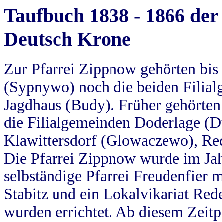
Taufbuch 1838 - 1866 der
Deutsch Krone
Zur Pfarrei Zippnow gehörten bi
(Sypnywo) noch die beiden Filial
Jagdhaus (Budy). Früher gehörten 
die Filialgemeinden Doderlage (D
Klawittersdorf (Glowaczewo), Red
Die Pfarrei Zippnow wurde im Jah
selbständige Pfarrei Freudenfier m
Stabitz und ein Lokalvikariat Red
wurden errichtet. Ab diesem Zeitp