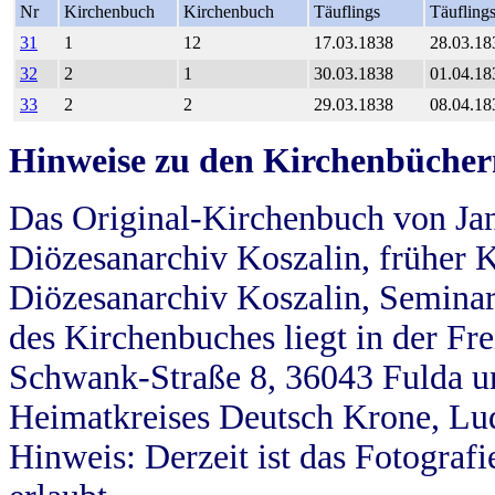
Nr
Kirchenbuch
Kirchenbuch
Täuflings
Täufling
31
1
12
17.03.1838
28.03.18
32
2
1
30.03.1838
01.04.18
33
2
2
29.03.1838
08.04.18
Hinweise zu den Kirchenbücher
Das Original-Kirchenbuch von Jan
Diözesanarchiv Koszalin, früher Kö
Diözesanarchiv Koszalin, Seminar
des Kirchenbuches liegt in der Fr
Schwank-Straße 8, 36043 Fulda u
Heimatkreises Deutsch Krone, Lu
Hinweis: Derzeit ist das Fotograf