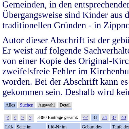
Gemeinden, in den entsprechende
Übergangsweise sind Kinder aus 
traditionellen Gründen - in Zippn
Autor dieser Abschrift ist der geb
Er weist auf folgende Sachverhalte
von einer Kopie des Original-Kirc
zweifelsfreie Fehler im Kirchenbuc
worden. Bei der Abschrift kann e
gekommen sein. Deshalb wird kein
Alles
Suchen
Auswahl
Detail
|<
<
>
>|
3380 Einträge gesamt:
<<
31
34
37
40
Lfd-
Seite im
Lfd-Nr im
Geburt des
Taufe de