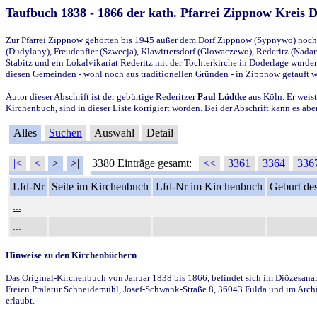
Taufbuch 1838 - 1866 der kath. Pfarrei Zippnow Kreis 
Zur Pfarrei Zippnow gehörten bis 1945 außer dem Dorf Zippnow (Sypnywo) noch d
(Dudylany), Freudenfier (Szwecja), Klawittersdorf (Glowaczewo), Rederitz (Nadarz
Stabitz und ein Lokalvikariat Rederitz mit der Tochterkirche in Doderlage wurd
diesen Gemeinden - wohl noch aus traditionellen Gründen - in Zippnow getauft 
Autor dieser Abschrift ist der gebürtige Rederitzer
Paul Lüdtke
aus Köln. Er weist
Kirchenbuch, sind in dieser Liste korrigiert worden. Bei der Abschrift kann es 
Alles
Suchen
Auswahl
Detail
|<
<
>
>|
3380 Einträge gesamt:
<<
3361
3364
336
Lfd-Nr
Seite im Kirchenbuch
Lfd-Nr im Kirchenbuch
Geburt des
...
...
Hinweise zu den Kirchenbüchern
Das Original-Kirchenbuch von Januar 1838 bis 1866, befindet sich im Diözesanarch
Freien Prälatur Schneidemühl, Josef-Schwank-Straße 8, 36043 Fulda und im Archi
erlaubt.