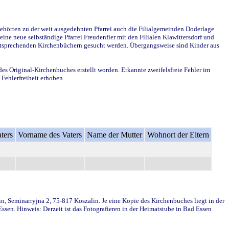
ehörten zu der weit ausgedehnten Pfarrei auch die Filialgemeinden Doderlage
ine neue selbständige Pfarrei Freudenfier mit den Filialen Klawittersdorf und
 entsprechenden Kirchenbüchern gesucht werden. Übergangsweise sind Kinder aus
des Original-Kirchenbuches erstellt worden. Erkannte zweifelsfreie Fehler im
Fehlerfreiheit erhoben.
ters
Vorname des Vaters
Name der Mutter
Wohnort der Eltern
in, Seminarryjna 2, 75-817 Koszalin. Je eine Kopie des Kirchenbuches liegt in der
en. Hinweis: Derzeit ist das Fotografieren in der Heimatstube in Bad Essen