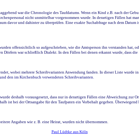
ggebend war die Chronologie des Taufdatums. Wenn ein Kind z.B. nach der Geburt 
rchenpersonal nicht unmittelbar vorgenommen wurde. In derartigen Fällen hat man d
raum davor und dahinter zu überprüfen. Eine exakte Suchabfrage nach dem Datum i
den offensichtlich so aufgeschrieben, wie die Amtsperson ihn verstanden hat, ode
n Dörfern war schließlich Dialekt. In den Fällen bei denen erkannt wurde, dass di
t, wobei mehrere Schreibvarianten Anwendung fanden. In dieser Liste wurde in de
n und den im Kirchenbuch verwendeten Schreibvarianten.
wurde deshalb vorausgesetzt, dass nur in derartigen Fällen eine Abweichung zur O
eshalb ist bei der Ortsangabe für den Taufpaten ein Vorbehalt gegeben. Überwiegen
weitere Angaben wie z. B. eine Heirat, wurden nicht übernommen.
Paul Lüdtke aus Köln