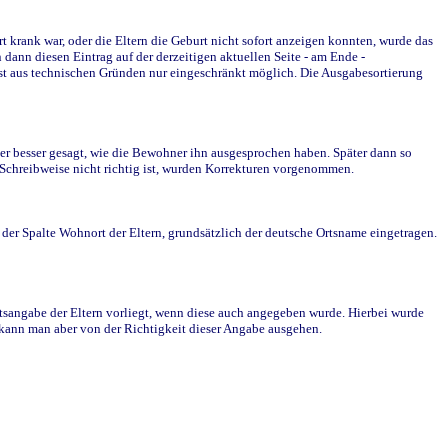
krank war, oder die Eltern die Geburt nicht sofort anzeigen konnten, wurde das
ann diesen Eintrag auf der derzeitigen aktuellen Seite - am Ende -
st aus technischen Gründen nur eingeschränkt möglich. Die Ausgabesortierung
r besser gesagt, wie die Bewohner ihn ausgesprochen haben. Später dann so
e Schreibweise nicht richtig ist, wurden Korrekturen vorgenommen.
r Spalte Wohnort der Eltern, grundsätzlich der deutsche Ortsname eingetragen.
rtsangabe der Eltern vorliegt, wenn diese auch angegeben wurde. Hierbei wurde
d kann man aber von der Richtigkeit dieser Angabe ausgehen.