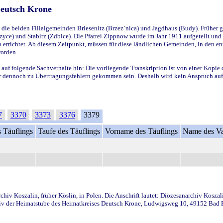
Deutsch Krone
ie beiden Filialgemeinden Briesenitz (Brzez`nica) und Jagdhaus (Budy). Früher g
yce) und Stabitz (Zdbice). Die Pfarrei Zippnow wurde im Jahr 1911 aufgeteilt und e
en errichtet. Ab diesem Zeitpunkt, müssen für diese ländlichen Gemeinden, in den
worden.
 auf folgende Sachverhalte hin: Die vorliegende Transkription ist von einer Kopie 
aber dennoch zu Übertragungsfehlern gekommen sein. Deshalb wird kein Anspruch auf 
7
3370
3373
3376
3379
 Täuflings
Taufe des Täuflings
Vorname des Täuflings
Name des Va
iv Koszalin, früher Köslin, in Polen. Die Anschrift lautet: Diözesanarchiv Koszal
v der Heimatstube des Heimatkreises Deutsch Krone, Ludwigsweg 10, 49152 Bad Ess